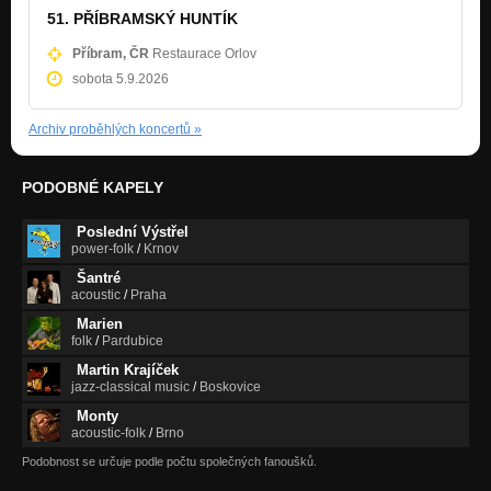
51. PŘÍBRAMSKÝ HUNTÍK
Příbram, ČR
Restaurace Orlov
sobota 5.9.2026
Archiv proběhlých koncertů
»
PODOBNÉ KAPELY
Poslední Výstřel
power-folk
/
Krnov
Šantré
acoustic
/
Praha
Marien
folk
/
Pardubice
Martin Krajíček
jazz-classical music
/
Boskovice
Monty
acoustic-folk
/
Brno
Podobnost se určuje podle počtu společných fanoušků.