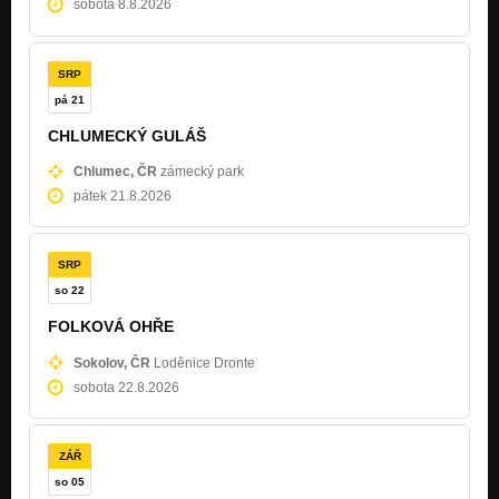
sobota 8.8.2026
SRP
pá 21
CHLUMECKÝ GULÁŠ
Chlumec, ČR
zámecký park
pátek 21.8.2026
SRP
so 22
FOLKOVÁ OHŘE
Sokolov, ČR
Loděnice Dronte
sobota 22.8.2026
ZÁŘ
so 05