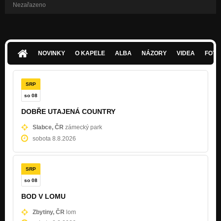
Nezařazeno
NOVINKY
O KAPELE
ALBA
NÁZORY
VIDEA
FOTK
SRP
so 08
DOBŘE UTAJENÁ COUNTRY
Slabce, ČR
zámecký park
sobota 8.8.2026
SRP
so 08
BOD V LOMU
Zbytiny, ČR
lom