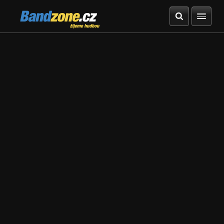
Bandzone.cz
žijeme hudbou