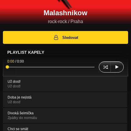
Malashnikow
rock-rock / Praha
Sledovat
PLAYLIST KAPELY
0:00
/
0:00
Už dost!
Už dost!
Doba je nejistá
Už dost!
Divoká šelmička
Zpátky do normálu
Chci se smát