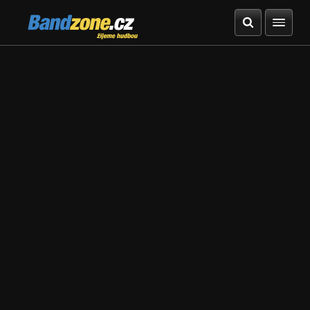
Bandzone.cz
žijeme hudbou