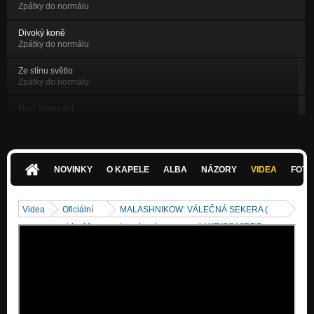
Zpátky do normálu
Divoký koně
Zpátky do normálu
Ze stínu světlo
Zpátky do normálu
Nocí táhnu dál
Zpátky do normálu
I Don't Need
I Don't Need + Múza
NOVINKY
O KAPELE
ALBA
NÁZORY
VIDEA
FOTK
Múza
I Don't Need + Múza
Videa
Oficiální
MALASHNIKOW: VÁLEČNÁ SEKERA (
Severní píseň 1
videoklipy
tomahawk- томагавк) LYRICS VIDEO
Severní píseň
Vlasy havraní
Severní píseň
Kontra-revoluce
Severní píseň