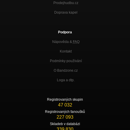
Prodejhudbu.cz
10) Klidná
Doprava kapel
Prostorová síla
Ptáček (singl 2013)
Nezařazeno
Podpora
Nápověda &
FAQ
Vocode !?
Malashnikow 2010
Kontakt
Světlo
Podmínky používání
Malashnikow 2010
O Bandzone.cz
Stín
Malashnikow 2010
Loga a dtp.
Horo vysoká
Malashnikow 2010
Registrovaných skupin
47 032
Pomalá
Malashnikow 2010
Registrovaných fanoušků
227 093
Izolace
Skladeb v databázi
Malashnikow 2010
339 830