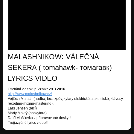
Zrada
Severní píseň
Narozky
Severní píseň
Severní píseň 2
Severní píseň
MALASHNIKOW: VÁLEČNÁ
Modrý z nebe
Modrý z nebe
SEKERA ( tomahawk- томагавк)
ČARODĚJKA
LYRICS VIDEO
Singl Dezertér
Oficiální videoklip
Vznik: 29.3.2016
DEZERTÉR
http://www.malashnikow.cz/
Singl Dezertér
Vojtěch Malach (hudba, text, zpěv, kytary elektrické a akustické, klávesy,
recoding-mixing-mastering),
Cesta (Singl verze)
Lars Jensen (bicí)
CESTA
Marty Mokrý (baskytara)
Další vlašťovka z připravované desky!!!
06) Květina
Trojjazyčné lyrics video!!!!
Prostorová síla