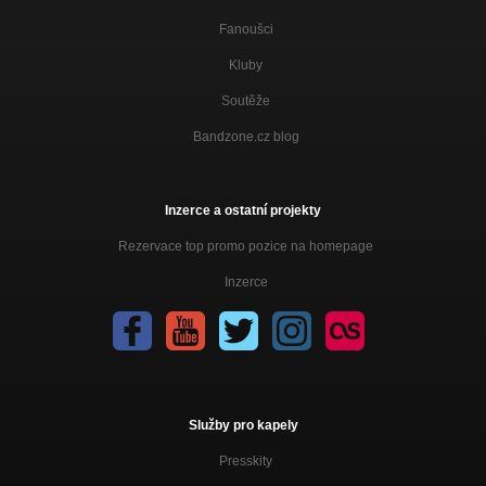
Šok
Fanoušci
Svítání (Single verze)
Kluby
CESTA
Soutěže
Závislej
Křídla
Bandzone.cz blog
Bouře
Křídla
Inzerce a ostatní projekty
Kouzelná
Rezervace top promo pozice na homepage
Křídla
Inzerce
TAK BĚŽ!
Singl Dezertér
Vokno (live)
Nezařazeno
03) Hmyzí politika
Služby pro kapely
Prostorová síla
Presskity
07) Nezastavíš noc
Prostorová síla