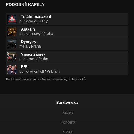
PODOBNÉ KAPELY
Křídla
Křídla
Totální nasazení
Poslední
punk-rock
/
Slaný
Křídla
Arakain
thrash-heavy
/
Praha
04) Náramek z Assamu
Dymytry
Prostorová síla
metal
/
Praha
Koukej vstát
Visací zámek
Křídla
punk-rock
/
Praha
E!E
Šok
punk-rock'n'roll
/
Příbram
Šok
Podobnost se určuje podle počtu společných fanoušků.
Je čas
Šok
Kolikrát
Bandzone.cz
Šok
Kapely
Válečná sekera
Koncerty
Šok
Videa
Balada