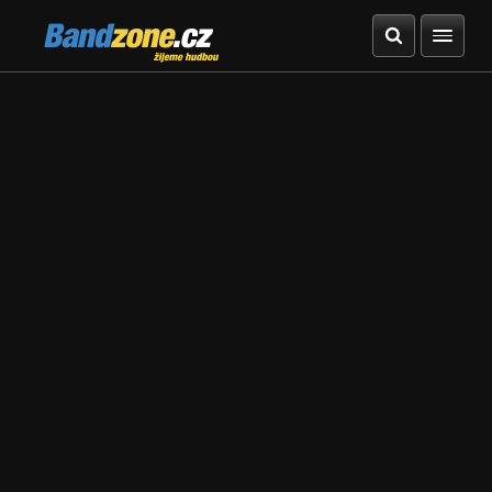
Bandzone.cz
žijeme hudbou