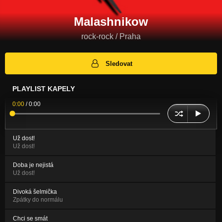
Malashnikow
rock-rock / Praha
Sledovat
PLAYLIST KAPELY
0:00
/
0:00
Už dost!
Už dost!
Doba je nejistá
Už dost!
Divoká šelmička
Zpátky do normálu
Chci se smát