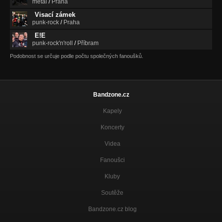
metal
/
Praha
Křídla
Visací zámek
Křídla
punk-rock
/
Praha
Poslední
E!E
Křídla
punk-rock'n'roll
/
Příbram
Podobnost se určuje podle počtu společných fanoušků.
04) Náramek z Assamu
Prostorová síla
Koukej vstát
Bandzone.cz
Křídla
Kapely
Šok
Šok
Koncerty
Je čas
Videa
Šok
Fanoušci
Kolikrát
Šok
Kluby
Soutěže
Válečná sekera
Šok
Bandzone.cz blog
Balada