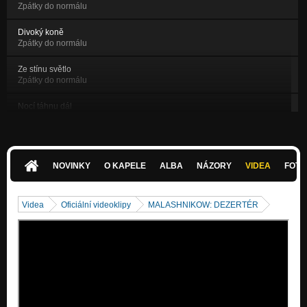
Zpátky do normálu
Divoký koně
Zpátky do normálu
Ze stínu světlo
Zpátky do normálu
Nocí táhnu dál
Zpátky do normálu
I Don't Need
I Don't Need + Múza
NOVINKY
O KAPELE
ALBA
NÁZORY
VIDEA
FOTK
Múza
I Don't Need + Múza
Videa
Oficiální videoklipy
MALASHNIKOW: DEZERTÉR
Severní píseň 1
Severní píseň
Vlasy havraní
Severní píseň
Kontra-revoluce
Severní píseň