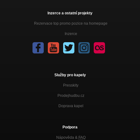
Šok
Inzerce a ostatní projekty
Svítání (Single verze)
CESTA
Rezervace top promo pozice na homepage
Závislej
Inzerce
Křídla
Bouře
Křídla
Kouzelná
Křídla
Služby pro kapely
TAK BĚŽ!
Presskity
Singl Dezertér
Prodejhudbu.cz
Vokno (live)
Doprava kapel
Nezařazeno
03) Hmyzí politika
Prostorová síla
Podpora
07) Nezastavíš noc
Nápověda &
FAQ
Prostorová síla