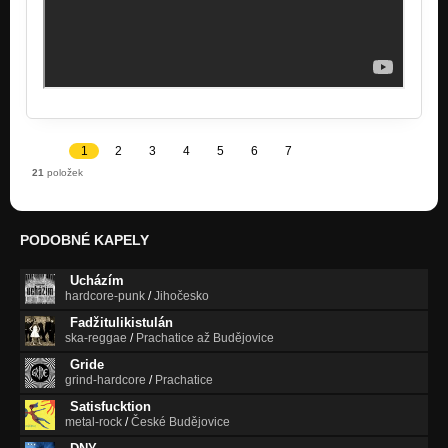
1
2
3
4
5
6
7
21
položek
PODOBNÉ KAPELY
Ucházím
hardcore-punk
/
Jihočesko
Fadžitulikistulán
ska-reggae
/
Prachatice až Budějovice
Gride
grind-hardcore
/
Prachatice
Satisfucktion
metal-rock
/
České Budějovice