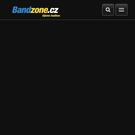
Bandzone.cz
žijeme hudbou