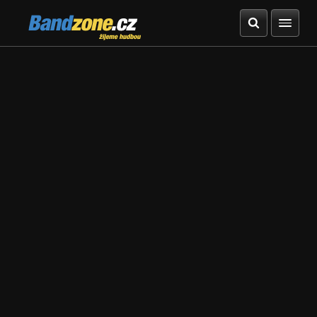
Bandzone.cz
žijeme hudbou