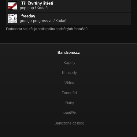
Nezařazeno
Tři čtvrtiny štěstí
pop-pop
/
Kadaň
Poznání
freeday
Nezařazeno
grunge-progressive
/
Kadaň
Podobnost se určuje podle počtu společných fanoušků.
I se mnou jdou
Nezařazeno
Doteky očí
Nezařazeno
Bandzone.cz
Kapely
Nechte ji být
Nezařazeno
Koncerty
Oči pro pláč
Videa
Nezařazeno
Fanoušci
Kluby
Soutěže
Bandzone.cz blog