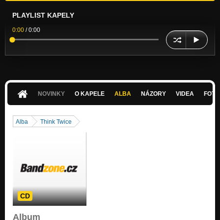
PLAYLIST KAPELY
0:00
/
0:00
NOVINKY
O KAPELE
ALBA
NÁZORY
VIDEA
FOTK
Alba
Think Twice
CD
Album