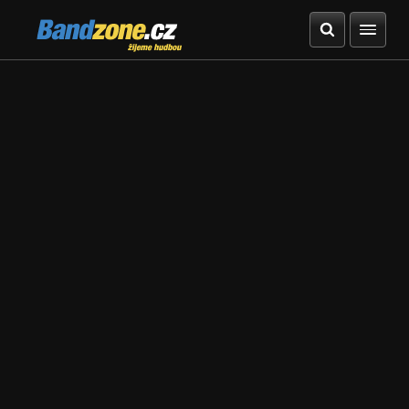
Bandzone.cz
žijeme hudbou