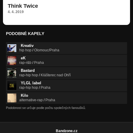
Think Twice
4. 4. 2019
PODOBNÉ KAPELY
Kreativ
hip hop
/
Olomouc/Praha
eK
rap-r&b
/
Praha
Bastard
rap-hip hop
/
Klášterec nad Ohří
YLGL label
rap-hip hop
/
Praha
Kilo
alternative-rap
/
Praha
Podobnost se určuje podle počtu společných fanoušků.
Bandzone.cz