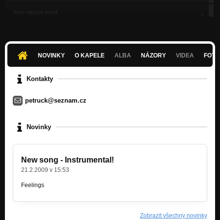
Your stupid mind
Nezařazeno
Upcoming hate
Nezařazeno
NOVINKY
O KAPELE
ALBA
NÁZORY
VIDEA
FOTK
Unatural coldness
Nezařazeno
Kontakty
Mental disturbed
petruck@seznam.cz
Nezařazeno
Feelings
Novinky
Nezařazeno
New song - Instrumental!
21.2.2009 v 15:53
Feelings
Zobrazit všechny novinky