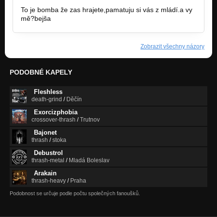
To je bomba že zas hrajete,pamatuju si vás z mládí.a vy
mě?bejša
Zobrazit všechny názory
PODOBNÉ KAPELY
Fleshless
death-grind
/
Děčín
Exorcizphobia
crossover-thrash
/
Trutnov
Bajonet
thrash
/
stoka
Debustrol
thrash-metal
/
Mladá Boleslav
Arakain
thrash-heavy
/
Praha
Podobnost se určuje podle počtu společných fanoušků.