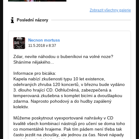
Zobrazit všechny galerie
Poslední názory
Necnon mortuss
11.5.2018 v 8:37
Zdar, nevíte náhodou o bubeníkovi na volné noze?
Sháníme nějakého...
Informace pro bicáka:
Kapela nabízí zkušenosti typu 10 let existence,
odehraných zhruba 120 koncertů, v březnu bude vydáno
3. dlouho hrající CD. Odhlučněná, zabezpečená a
temperovaná zkušebna s komplet bicími a dvoušlapkou
zdarma. Naprosto pohodový a do hudby zapálený
kolektiv.
Můžeme poskytnout vyexportované nahrávky v CD
kvalitě všech kombinací nástrojů pro učení se doma toho
co momentálně hrajeme. Pak tím pádem není třeba tak
často jezdit na zkoušky, ale jednou za čas. Nové nápady