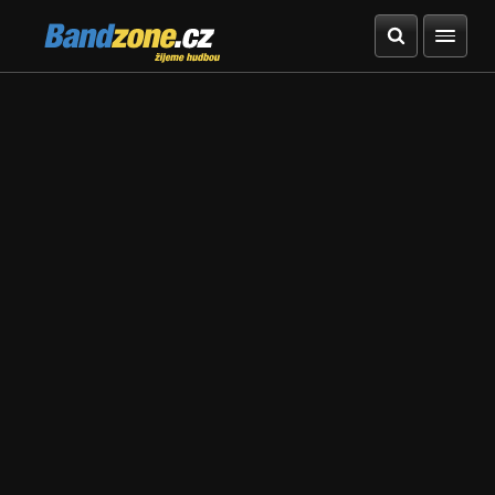
Bandzone.cz
žijeme hudbou