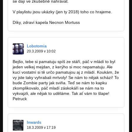
se dají ve zkušebně nahrávat.
V playlistu jsou ukázky (jen ty 2018) toho co hrajeme.
Díky, zdraví kapela Necnon Mortuss
Lobotomia
20.3.2009 v 10:02
Bejšo, tebe si pamatuju spíš ze stáří, páč v mládí to byl
jeden velkej mejdan, z kerýho si moc nepamatuju. Ale
kucí vostatní si tě určo pamatujou aj z mládí. Koukám, že
vy jste taky vyhrabali mrtvoly! Se nám to nějak schází! To
bude Zombie party jak sviňa. Teď se nám to kapku
zkomplikovalo, páč mladí záskokáři se nám na to
vykvajzli, ale nějak to uděláme. Tak ať vám to šlape!
Petruck
Inwards
18.3.2009 v 17:19