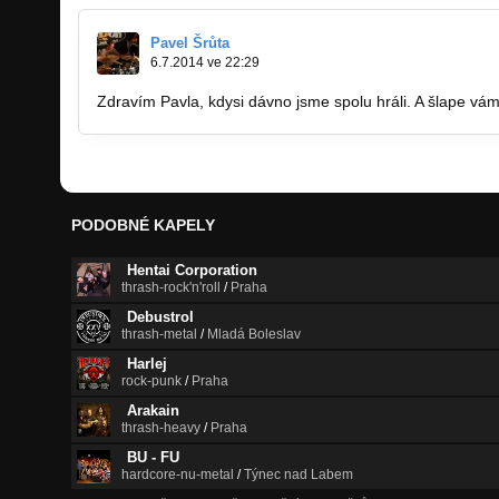
Pavel Šrůta
6.7.2014 ve 22:29
Zdravím Pavla, kdysi dávno jsme spolu hráli. A šlape vám 
PODOBNÉ KAPELY
Hentai Corporation
thrash-rock'n'roll
/
Praha
Debustrol
thrash-metal
/
Mladá Boleslav
Harlej
rock-punk
/
Praha
Arakain
thrash-heavy
/
Praha
BU - FU
hardcore-nu-metal
/
Týnec nad Labem