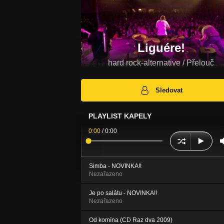
Liguére!
hard rock-alternative / Přelouč
Sledovat
PLAYLIST KAPELY
0:00
/
0:00
Simba - NOVINKA!!
Nezařazeno
Je po salátu - NOVINKA!!
Nezařazeno
Od komína (CD Raz dva 2009)