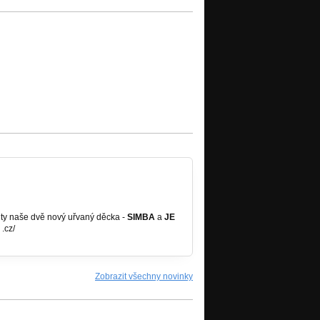
 ty naše dvě nový uřvaný děcka -
SIMBA
a
JE
.cz/
Zobrazit všechny novinky