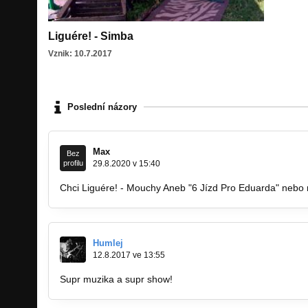
Liguére! - Simba
Vznik: 10.7.2017
Poslední názory
Max
Bez
profilu
29.8.2020 v 15:40
Chci Liguére! - Mouchy Aneb "6 Jízd Pro Eduarda" nebo 
Humlej
12.8.2017 ve 13:55
Supr muzika a supr show!