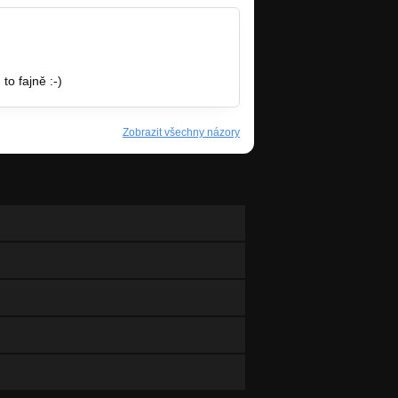
to fajně :-)
Zobrazit všechny názory