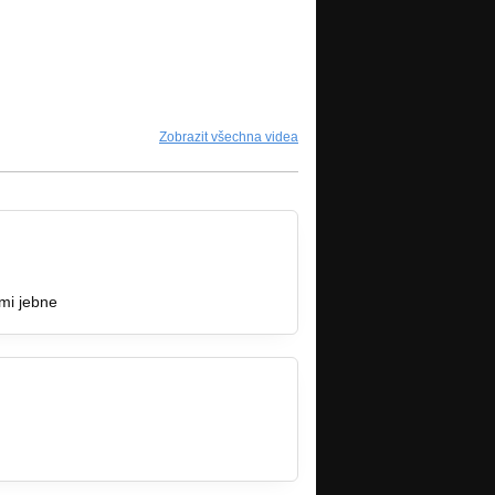
Zobrazit všechna videa
mi jebne