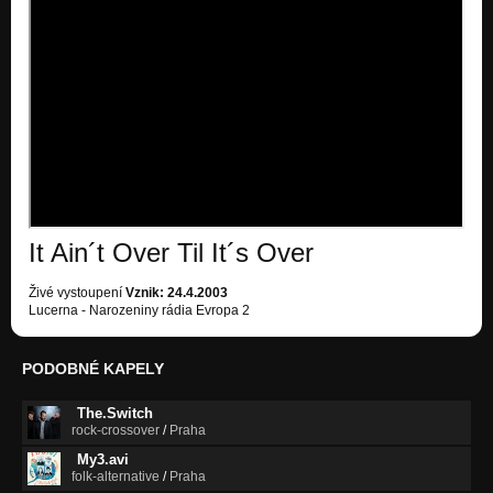
It Ain´t Over Til It´s Over
Živé vystoupení
Vznik: 24.4.2003
Lucerna - Narozeniny rádia Evropa 2
PODOBNÉ KAPELY
The.Switch
rock-crossover
/
Praha
My3.avi
folk-alternative
/
Praha