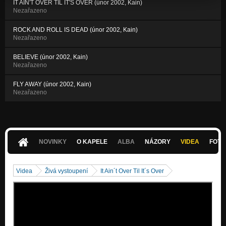
IT AIN'T OVER TIL IT'S OVER (únor 2002, Kain)
Nezařazeno
ROCK AND ROLL IS DEAD (únor 2002, Kain)
Nezařazeno
BELIEVE (únor 2002, Kain)
Nezařazeno
FLY AWAY (únor 2002, Kain)
Nezařazeno
NOVINKY
O KAPELE
ALBA
NÁZORY
VIDEA
FOTK
Videa
Živá vystoupení
It Ain´t Over Til It´s Over