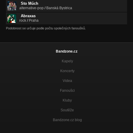
Sto Múch
alternative-pop
/
Banská Bystrica
Abraxas
rock
/
Praha
Podobnost se určuje podle počtu společných fanoušků.
Bandzone.cz
Kapely
Koncerty
Videa
Fanoušci
Kluby
Soutěže
Bandzone.cz blog