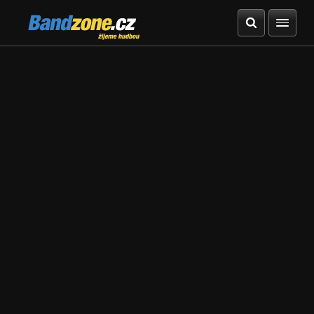
Bandzone.cz
žijeme hudbou