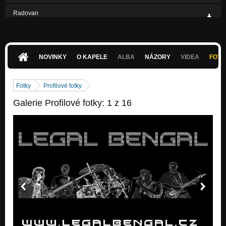
Radovan
Nezařazeno
NOVINKY
O KAPELE
ALBA
NÁZORY
VIDEA
FOTK
Fotky
Profilové fotky
Galerie Profilové fotky: 1 z 16