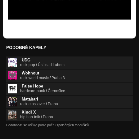
PODOBNÉ KAPELY
UDG
rock-pop
/
Ústí nad Labem
Wohnout
rock-world music
/
Praha 3
False Hope
hardcore-punk
/
Černošice
Matahari
rock-crossover
/
Praha
Xindl X
hip hop-folk
/
Praha
Podobnost se určuje podle počtu společných fanoušků.