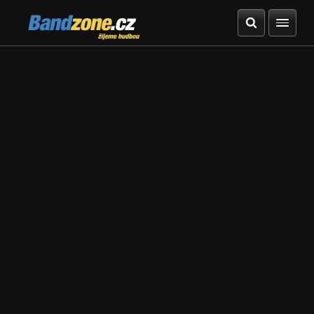
Bandzone.cz
žijeme hudbou