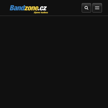
Bandzone.cz
žijeme hudbou