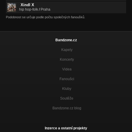
Xindl X
hip hop-folk
/
Praha
Podobnost se určuje podle počtu společných fanoušků.
Bandzone.cz
Kapely
Koncerty
Videa
Fanoušci
Kluby
Soutěže
Bandzone.cz blog
Inzerce a ostatní projekty