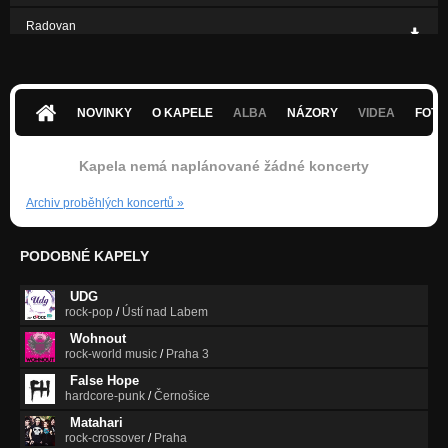
Radovan
Nezařazeno
NOVINKY
O KAPELE
ALBA
NÁZORY
VIDEA
FOTK
Kapela nemá naplánované žádné koncerty
Archiv proběhlých koncertů
»
PODOBNÉ KAPELY
UDG
rock-pop
/
Ústí nad Labem
Wohnout
rock-world music
/
Praha 3
False Hope
hardcore-punk
/
Černošice
Matahari
rock-crossover
/
Praha