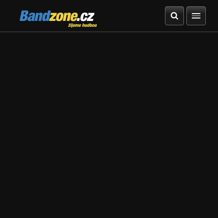
Bandzone.cz
žijeme hudbou