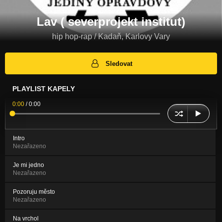
Lav ( severprojekt institut)
hip hop-rap / Kadaň, Karlovy Vary
Sledovat
PLAYLIST KAPELY
0:00
/
0:00
Intro
Nezařazeno
Je mi jedno
Nezařazeno
Pozoruju město
Nezařazeno
Na vrchol