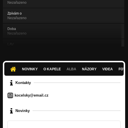
Nezařazeno
Zpívám o
Nezařazeno
Doba
Nezařazeno
LAV
Nezařazeno
Chvíle viny RMX
Nezařazeno
NOVINKY
O KAPELE
ALBA
NÁZORY
VIDEA
FOTK
O půlnoci
Nezařazeno
Kontakty
Já, robot
kocelsky@email.cz
Nezařazeno
Outro
Novinky
Nezařazeno
Jediný opravdový
Nezařazeno