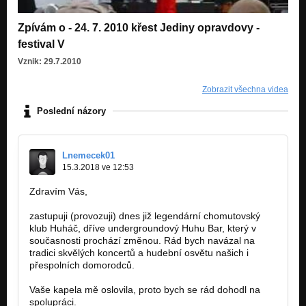
Zpívám o - 24. 7. 2010 křest Jediny opravdovy -
festival V
Vznik: 29.7.2010
Zobrazit všechna videa
Poslední názory
Lnemecek01
15.3.2018 ve 12:53
Zdravím Vás,
zastupuji (provozuji) dnes již legendární chomutovský
klub Huháč, dříve undergroundový Huhu Bar, který v
současnosti prochází změnou. Rád bych navázal na
tradici skvělých koncertů a hudební osvětu našich i
přespolních domorodců.
Vaše kapela mě oslovila, proto bych se rád dohodl na
spolupráci.