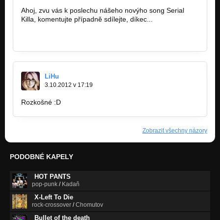
Ahoj, zvu vás k poslechu nášeho novýho song Serial
Killa, komentujte případně sdílejte, díkec...
https://www.youtube.com/watch?v…
LiHu
3.10.2012 v 17:19
Rozkošné :D
Zobrazit všechny názory
PODOBNÉ KAPELY
HOT PANTS
pop-punk
/
Kadaň
X-Left To Die
rock-crossover
/
Chomutov
Bullet of the death