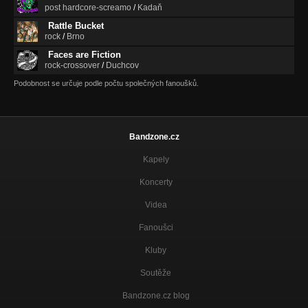
post hardcore-screamo
/
Kadaň
Rattle Bucket
rock
/
Brno
Faces are Fiction
rock-crossover
/
Duchcov
Podobnost se určuje podle počtu společných fanoušků.
Bandzone.cz
Kapely
Koncerty
Videa
Fanoušci
Kluby
Soutěže
Bandzone.cz blog