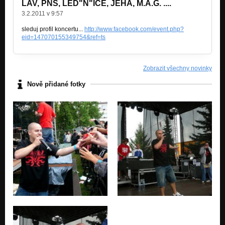
LAV, PNS, LED"N"ICE, JEHA, M.A.G. ....
3.2.2011 v 9:57
Chvíle viny
Nezařazeno
sleduj profil koncertu...
http://www.facebook.com/event.php?
eid=147070155349754&ref=ts
Zobrazit všechny novinky
Nově přidané fotky