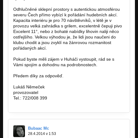
Odhlučněné sklepní prostory s autentickou atmosférou
severu Čech přímo vybízí k pořádání hudebních akcí.
Kapacita interiéru je pro 70 návštěvníků, v létě je v
provozu velká zahrádka s grilem, excelentně čepuji pivo
Excelent 11°, nebo z bohaté nabídky lihovin naliji něco
ostřejšího. Velkou výhodou je, že lidi jsou naučeni do
klubu chodit a jsou zvyklí na žánrovou rozmanitost
pořádaných akcí.
Pokud byste měli zájem v Huháči vystoupit, rád se s
Vámi spojím a dohodnu na podrobnostech.
Předem díky za odpověď.
Lukáš Němeček
provozovatel
Tel.: 722/008 399
lnemecek01@gmail.com
Bubaac Mc
28.4.2014 v 1:53