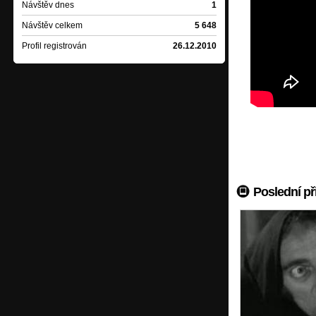
Návštěv dnes
1
Návštěv celkem
5 648
Profil registrován
26.12.2010
Poslední př