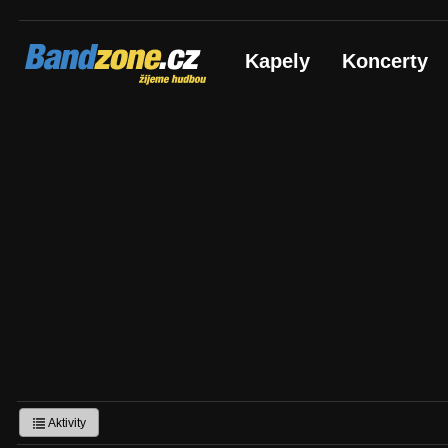
Bandzone.cz
Kapely
Koncerty
žijeme hudbou
Aktivity