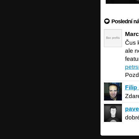
Poslední n
Mar
Bez profilu
Čus k
ale n
featu
petr
Pozd
Filip Žák
Filip
Zdare
pavelba
pave
dobré