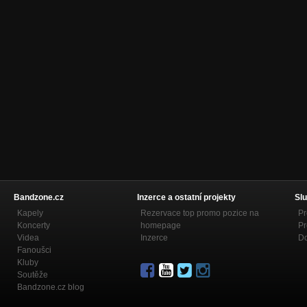
Bandzone.cz
Inzerce a ostatní projekty
Slu
Kapely
Rezervace top promo pozice na
Pr
Koncerty
homepage
Pr
Videa
Inzerce
Do
Fanoušci
Kluby
Soutěže
Bandzone.cz blog