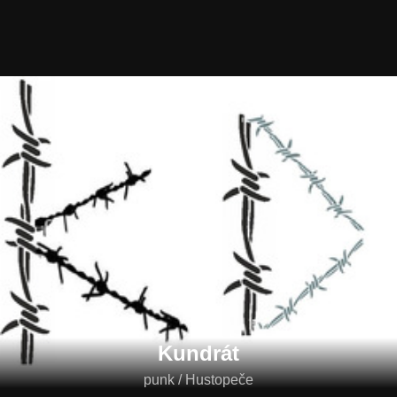
Kundrát
punk / Hustopeče