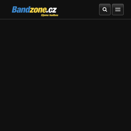
Bandzone.cz
žijeme hudbou