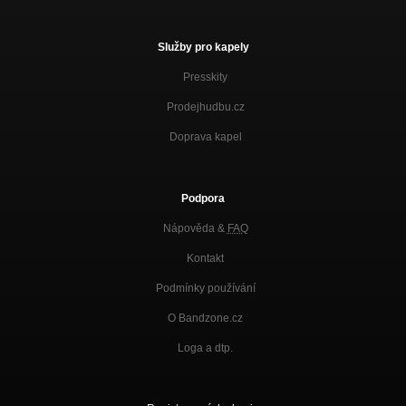
Služby pro kapely
Presskity
Prodejhudbu.cz
Doprava kapel
Podpora
Nápověda &
FAQ
Kontakt
Podmínky používání
O Bandzone.cz
Loga a dtp.