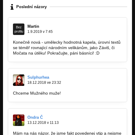
Poslední názory
Martin
Bez
profilu
1.9.2019 v 7:45
Konečně nová - umělecky hodnotná kapela, úrovní textů
se téměř rovnající národním velikánům, jako Záviš, či
Močata na útěku! Pokračujte, páni básníci! :D
Sulphurhea
18.12.2018 ve 23:32
Chceme Mužného muže!
Ondra Č
13.12.2018 v 11:13
Mám na nás názor, že jsme fakt povedenej vtip a nejsme