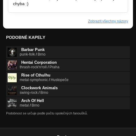
chyba :)
Zobrazit všechny názory
PODOBNÉ KAPELY
Barbar Punk
punk-folk
/
Brno
Hentai Corporation
thrash-rock'n'roll
/
Praha
Rise of Cthulhu
metal-symphonic
/
Hustopeče
Clockwork Animals
swing-rock
/
Brno
Arch Of Hell
metal
/
Brno
Podobnost se určuje podle počtu společných fanoušků.