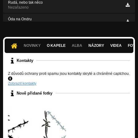
Rudá, nebo tak něco
Nezařazeno
Óda na Ondru
Nezařazeno
Koronasong
Nezařazeno
NOVINKY
O KAPELE
ALBA
NÁZORY
VIDEA
FOTK
Kontakty
Z důvodů ochrany proti spamu jsou kontakty skryté a chráněné captchou.
Zobrazit kontakty
Nově přidané fotky