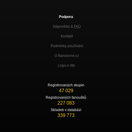
Podpora
Nápověda &
FAQ
Kontakt
Podmínky používání
O Bandzone.cz
Loga a dtp.
Registrovaných skupin
47 029
Registrovaných fanoušků
227 083
Skladeb v databázi
339 773