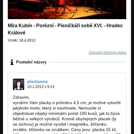
Míra Kubín - Porézní - Písničkáři sobě XVI. - Hradec
Králové
Vznik: 18.4.2012
Zobrazit všechna videa
Poslední názory
plackyevca
10.1.2012 v 9:14
Zdravím,
vyrobím Vám placky o průměru 4,5 cm, je možné vytvořit
jakýkoliv motiv, který si navrhnete. Nemusíte si
objednávat nějaký minimální počet 100 kusů, jak to bývá
běžné u velkých výrobců. Kromě obyčejných placek (ty
se sichrou) je možné vyrobit i magnetku, klíčenku,
zrcátko, klíčenku se zrcátkem. Ceny jsou: placka 15 kč,