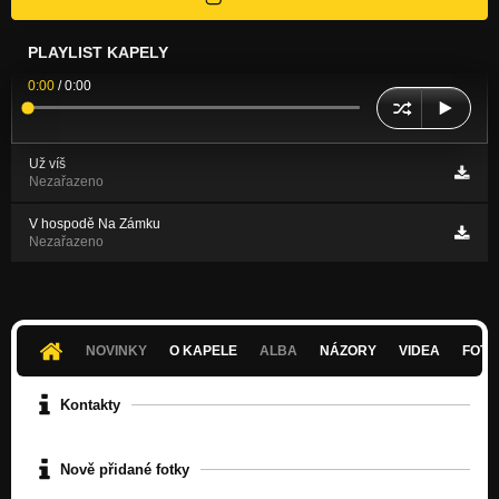
PLAYLIST KAPELY
0:00
/
0:00
Už víš
Nezařazeno
V hospodě Na Zámku
Nezařazeno
NOVINKY
O KAPELE
ALBA
NÁZORY
VIDEA
FOTK
Kontakty
Nově přidané fotky