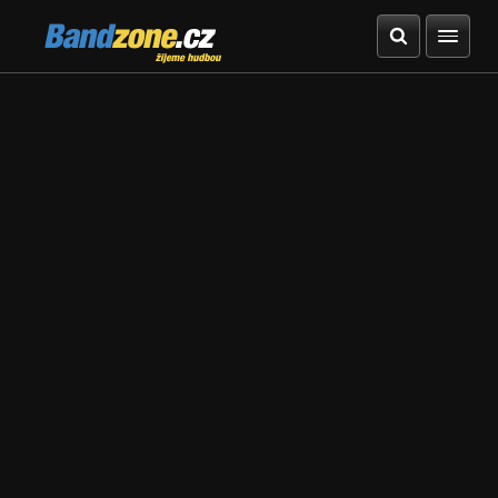
Bandzone.cz
žijeme hudbou