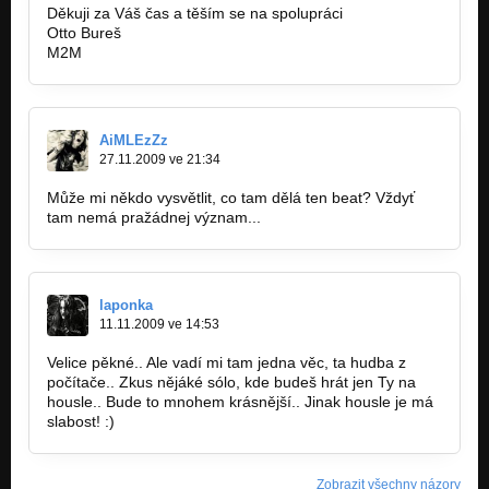
Děkuji za Váš čas a těším se na spolupráci
Otto Bureš
M2M
AiMLEzZz
27.11.2009 ve 21:34
Může mi někdo vysvětlit, co tam dělá ten beat? Vždyť
tam nemá pražádnej význam...
laponka
11.11.2009 ve 14:53
Velice pěkné.. Ale vadí mi tam jedna věc, ta hudba z
počítače.. Zkus nějáké sólo, kde budeš hrát jen Ty na
housle.. Bude to mnohem krásnější.. Jinak housle je má
slabost! :)
Zobrazit všechny názory