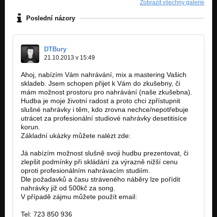
Zobrazit všechny galerie
Poslední názory
DTBury
21.10.2013 v 15:49
Ahoj, nabízím Vám nahrávání, mix a mastering Vašich
skladeb. Jsem schopen přijet k Vám do zkušebny, či
mám možnost prostoru pro nahrávání (naše zkušebna).
Hudba je moje životní radost a proto chci zpřístupnit
slušné nahrávky i těm, kdo zrovna nechce/nepotřebuje
utrácet za profesionální studiové nahrávky desetitisíce
korun.
Základní ukázky můžete nalézt zde:
https://soundcloud.com/musicians…
Já nabízím možnost slušně svoji hudbu prezentovat, či
zlepšit podmínky při skládání za výrazně nižší cenu
oproti profesionálním nahrávacím studiím.
Dle požadavků a času stráveného náběry lze pořídit
nahrávky již od 500kč za song.
V případě zájmu můžete použít email:
m2mrecording@gmail.com
Tel: 723 850 936