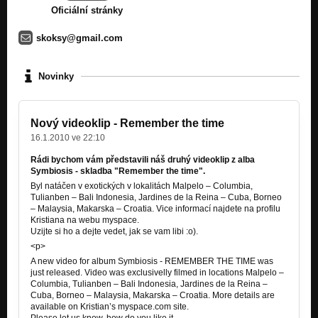
Oficiální stránky
skoksy@gmail.com
Novinky
Nový videoklip - Remember the time
16.1.2010 ve 22:10
Rádi bychom vám představili náš druhý videoklip z alba
Symbiosis - skladba "Remember the time".
Byl natáčen v exotických v lokalitách Malpelo – Columbia,
Tulianben – Bali Indonesia, Jardines de la Reina – Cuba, Borneo
– Malaysia, Makarska – Croatia. Vice informací najdete na profilu
Kristiana na webu myspace.
Uzijte si ho a dejte vedet, jak se vam libi :o).
<p>
A new video for album Symbiosis - REMEMBER THE TIME was
just released. Video was exclusivelly filmed in locations Malpelo –
Columbia, Tulianben – Bali Indonesia, Jardines de la Reina –
Cuba, Borneo – Malaysia, Makarska – Croatia. More details are
available on Kristian’s myspace.com site.