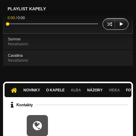
PLAYLIST KAPELY
0:00
/
0:00
Sunrise
Nezařazeno
Cavatina
Nezařazeno
NOVINKY
O KAPELE
ALBA
NÁZORY
VIDEA
FOTK
Kontakty