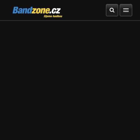
Bandzone.cz
žijeme hudbou