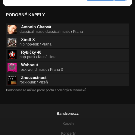
PODOBNÉ KAPELY
Antonín Charvát
classical music-classical music
/
Praha
Xindl X
hip hop-folk
/
Praha
Rybičky 48
pop-punk
/
Kutná Hora
Wohnout
rock-world music
/
Praha 3
Znouzectnost
rock-punk
/
Plzeň
Podobnost se určuje podle počtu společných fanoušků.
Bandzone.cz
Kapely
Koncerty