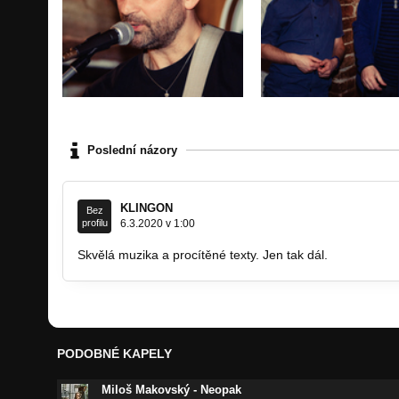
Poslední názory
KLINGON
Bez
profilu
6.3.2020 v 1:00
Skvělá muzika a procítěné texty. Jen tak dál.
PODOBNÉ KAPELY
Miloš Makovský - Neopak