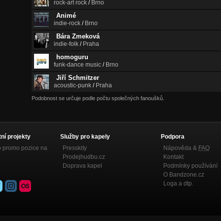
rock-art rock
/
Brno
Animé
indie-rock
/
Brno
Bára Zmeková
indie-folk
/
Praha
homoguru
funk-dance music
/
Brno
Jiří Schmitzer
acoustic-punk
/
Praha
Podobnost se určuje podle počtu společných fanoušků.
tní projekty
Služby pro kapely
Podpora
p promo pozice na
Presskity
Nápověda &
FAQ
Prodejhudbu.cz
Kontakt
Doprava kapel
Podmínky používání
O Bandzone.cz
Loga a dtp.