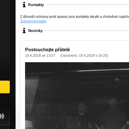
Kontakty
Z důvodů ochrany proti spamu jsou kontakty skryté a chráněné captc
Zobrazit kontakty
Novinky
Poslouchejte přátelé
19.4.2018 ve 13:57
(Upraveno:
19.4.2018 v 16:25
)