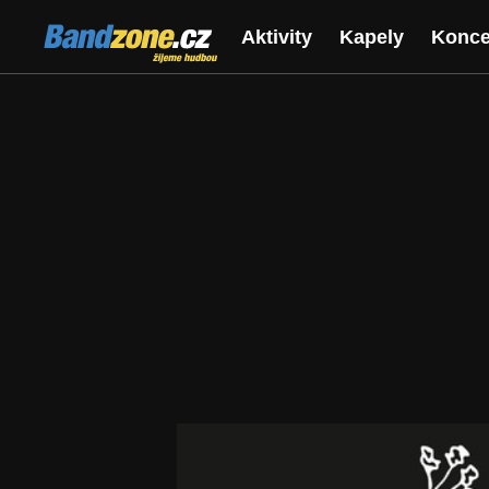
Bandzone.cz
Aktivity
Kapely
Konce
žijeme hudbou