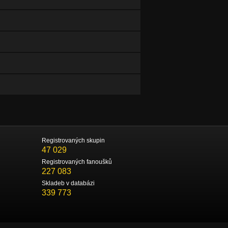
Registrovaných skupin
47 029
Registrovaných fanoušků
227 083
Skladeb v databázi
339 773