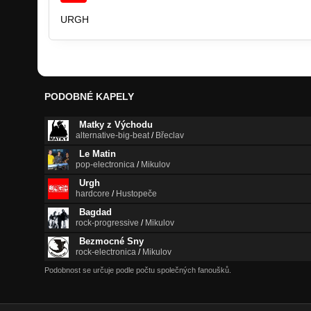
URGH
PODOBNÉ KAPELY
Matky z Východu
alternative-big-beat
/
Břeclav
Le Matin
pop-electronica
/
Mikulov
Urgh
hardcore
/
Hustopeče
Bagdad
rock-progressive
/
Mikulov
Bezmocné Sny
rock-electronica
/
Mikulov
Podobnost se určuje podle počtu společných fanoušků.