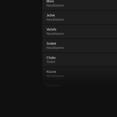
Můra
Nezařazeno
Ježek
Nezařazeno
Večeře
Nezařazeno
Svátek
Nezařazeno
Chyby
Torten
Klacek
Nezařazeno
Sebevrah
Janus
Sama doma
Nezařazeno
Stodola