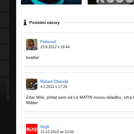
Poslední názory
Federsel
23.8.2012 v 18:44
kvalita!
Robert Charvát
4.2.2011 v 17:26
Zdar Mílo, přidal sem od Le MATIN novou skladbu, zítra 
Wilder
Urgh
15.12.2010 ve 13:44