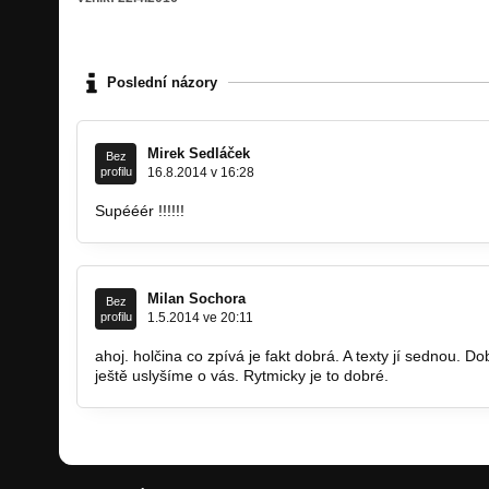
Poslední názory
Mirek Sedláček
Bez
profilu
16.8.2014 v 16:28
Supééér !!!!!!
Milan Sochora
Bez
profilu
1.5.2014 ve 20:11
ahoj. holčina co zpívá je fakt dobrá. A texty jí sednou. 
ještě uslyšíme o vás. Rytmicky je to dobré.