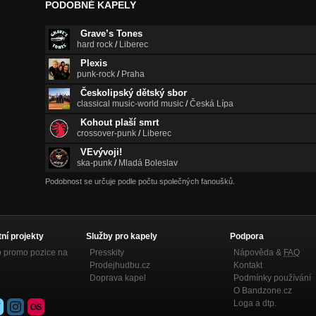
PODOBNÉ KAPELY
Grave’s Tones
hard rock
/
Liberec
Plexis
punk-rock
/
Praha
Českolipský dětský sbor
classical music-world music
/
Česká Lípa
Kohout plaší smrt
crossover-punk
/
Liberec
VEvývoji!
ska-punk
/
Mladá Boleslav
Podobnost se určuje podle počtu společných fanoušků.
tní projekty
Služby pro kapely
Podpora
p promo pozice na
Presskity
Nápověda &
FAQ
Prodejhudbu.cz
Kontakt
Doprava kapel
Podmínky používání
O Bandzone.cz
Loga a dtp.