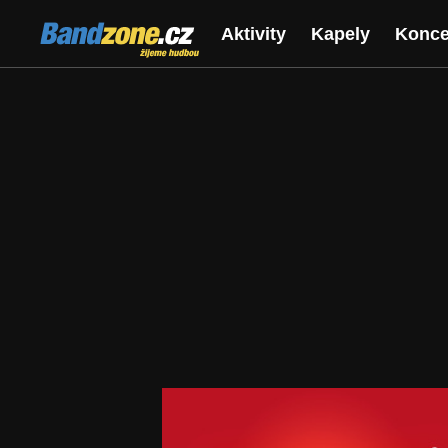
Bandzone.cz
Aktivity
Kapely
Konce
žijeme hudbou