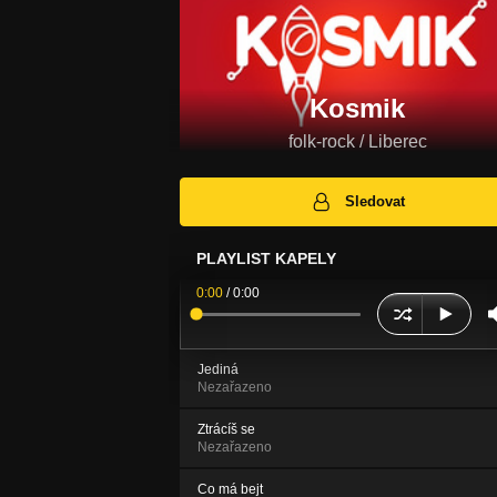
Kosmik
folk-rock / Liberec
Sledovat
PLAYLIST KAPELY
0:00
/
0:00
Jediná
Nezařazeno
Ztrácíš se
Nezařazeno
Co má bejt