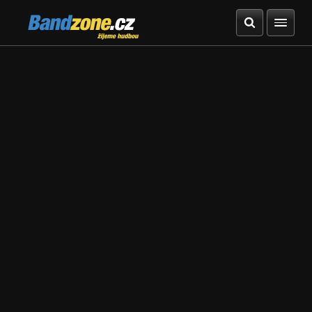
Bandzone.cz
žijeme hudbou