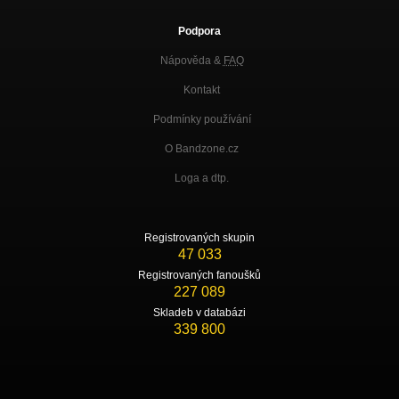
Podpora
Nápověda &
FAQ
Kontakt
Podmínky používání
O Bandzone.cz
Loga a dtp.
Registrovaných skupin
47 033
Registrovaných fanoušků
227 089
Skladeb v databázi
339 800