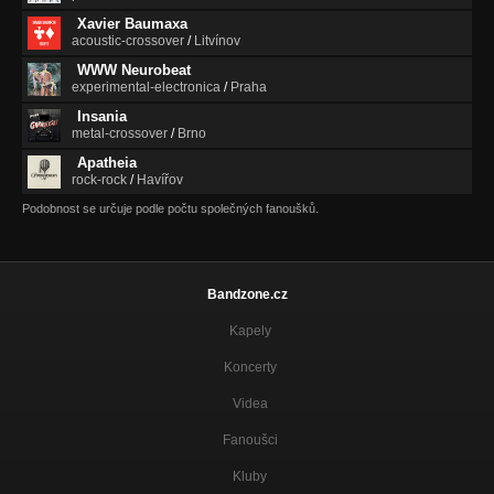
Xavier Baumaxa
acoustic-crossover
/
Litvínov
WWW Neurobeat
experimental-electronica
/
Praha
Insania
metal-crossover
/
Brno
Apatheia
rock-rock
/
Havířov
Podobnost se určuje podle počtu společných fanoušků.
Bandzone.cz
Kapely
Koncerty
Videa
Fanoušci
Kluby