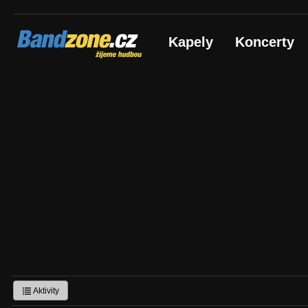
Bandzone.cz
Kapely
Koncerty
žijeme hudbou
Aktivity