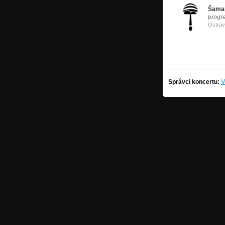
Šaman
progr
Ostra
Správci koncertu:
V