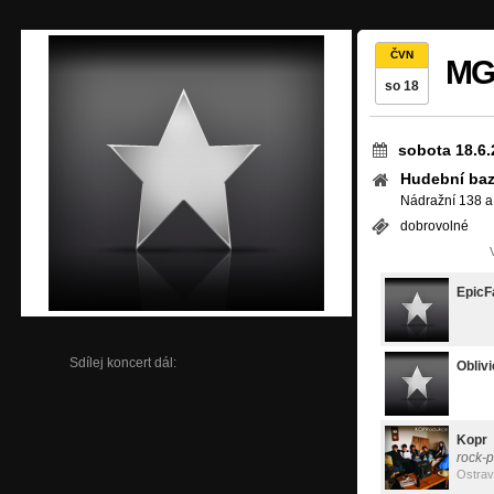
ČVN
MGO
so 18
sobota 18.6.
Hudební baz
Nádražní 138 a
dobrovolné
EpicFa
Sdílej koncert dál:
Obliv
Kopr
rock-
Ostra