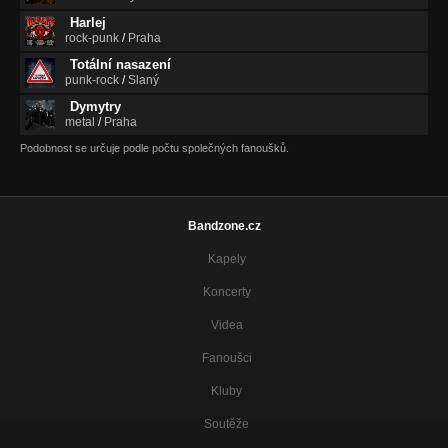
Harlej
rock-punk
/
Praha
Totální nasazení
punk-rock
/
Slaný
Dymytry
metal
/
Praha
Podobnost se určuje podle počtu společných fanoušků.
Bandzone.cz
Kapely
Koncerty
Videa
Fanoušci
Kluby
Soutěže