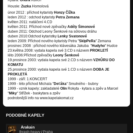
Kytara:
Ondra
Kulich
Housle:
Zuzka
Homolová
únor 2012 : příchod kytaristy
Honzy Čížka
leden 2012 : odchod kytaristy
Petra Zemana
květen 2011: natáčení 4.CD
květen 2011: Příchod nové zpěvačky
Adély Śimonové
duben 2011: Odchod Leony Šenkové na sólovou dráhu
duben 2010:Odchod kytaristky
Lenky Svatonové
leden 2009: Příchod nového kytaristy Petra "
SkIpPeRa
" Zemana
prosinec 2008 : příchod nového klávesáka Jakuba "
Hudyho
" Hudce
23.května 2008: vydala kapela své 3.CD s názvem
PROKLETÍ
léto 2006:Příchod zpěvačky
Leony Šenkové
19.prosince 2003: vydala kapela své 2.CD s názvem
VZHŮRU DO
KOMATU
25.prosince 2000: vydala kapela své 1.CD s názvem
DOBA JE
PROKLETÁ
1999 - září: 1.KONCERT
1999 - léto příchod Michala "
Deťáka
" Smutného - bubny
1999 - vznik kapely: zakladatelé
Olin
Rokyta - kytara a zpěv a Marcel
"
Miky
" Střížek - baskytara a zpěv
podrobnější info na www.kapelakomat.cz
PODOBNÉ KAPELY
Arakain
thrash-heavy
/
Praha