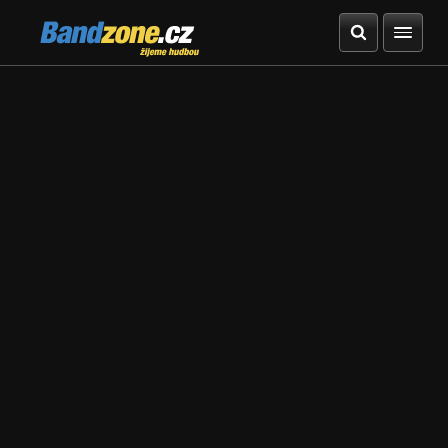
Bandzone.cz
žijeme hudbou