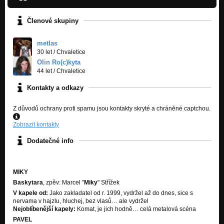
Žít ve světě
Nezařazeno
Členové skupiny
metlas
30 let
/
Chvaletice
Olin Ro(c)kyta
44 let
/
Chvaletice
Kontakty a odkazy
Z důvodů ochrany proti spamu jsou kontakty skryté a chráněné captchou.
Zobrazit kontakty
Dodatečné info
MIKY
Baskytara
, zpěv: Marcel "
Miky
" Střížek
V kapele od:
Jako zakladatel od r. 1999, vydržel až do dnes, sice s
nervama v hajzlu, hluchej, bez vlasů… ale vydržel
Nejoblíbenější kapely:
Komat, je jich hodně… celá metalová scéna
PAVEL