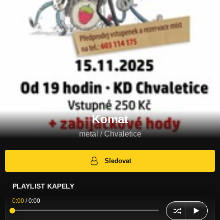
Komat
metal / Chvaletice
Sledovat
PLAYLIST KAPELY
0:00
/
0:00