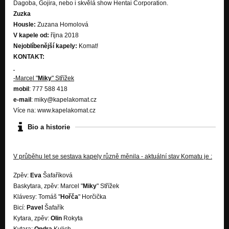
Dagoba, Gojira, nebo i skvělá show Hentai Corporation.
Zuzka
Housle:
Zuzana Homolová
V kapele od:
října 2018
Nejoblíbenější kapely:
Komat!
KONTAKT:
-Marcel "
Miky
" Střížek
mobil
: 777 588 418
e-
mail
: miky@kapelakomat.cz
Více na: www.kapelakomat.cz
Bio a historie
V průběhu let se sestava kapely různě měnila - aktuální stav Komatu je :
Zpěv:
Eva
Šafaříková
Baskytara, zpěv: Marcel "
Miky
" Střížek
Klávesy: Tomáš "
Hořča
" Horčička
Bicí:
Pavel
Šafařík
Kytara, zpěv:
Olin
Rokyta