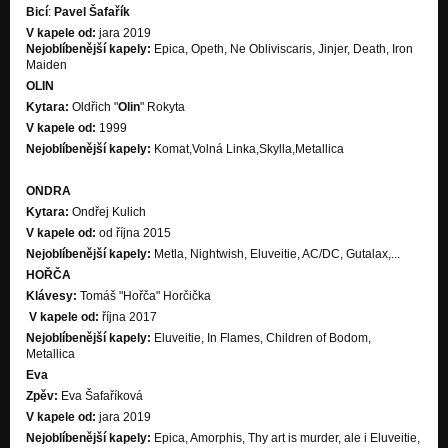
Bicí
:
Pavel Šafařík
V kapele od:
jara 2019
Nejoblíbenější kapely:
Epica, Opeth, Ne Obliviscaris, Jinjer, Death, Iron
Maiden
OLIN
Kytara:
Oldřich "
Olin
" Rokyta
V kapele od:
1999
Nejoblíbenější kapely:
Komat,Volná Linka,Skylla,Metallica
ONDRA
Kytara:
Ondřej Kulich
V kapele od:
od října
2015
Nejoblíbenější kapely:
Metla, Nightwish, Eluveitie, AC/DC, Gutalax,...
HOŘČA
Klávesy:
Tomáš "Hořča" Horčička
V kapele od:
října
2017
Nejoblíbenější kapely:
Eluveitie, In Flames, Children of Bodom,
Metallica
Eva
Zpěv:
Eva Šafaříková
V kapele od:
jara 2019
Nejoblíbenější kapely:
Epica, Amorphis, Thy art is murder, ale i Eluveitie,