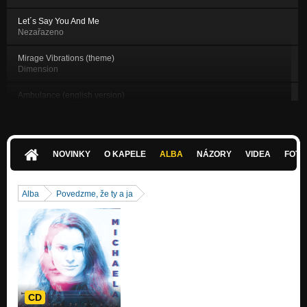
Let´s Say You And Me
Nezařazeno
Mirage Vibrations (theme)
Dimension
Ambulance (english version)
Povedzme, že ty a ja
Silent storm (2015)
Dimension
NOVINKY
O KAPELE
ALBA
NÁZORY
VIDEA
FOTK
Horror Story (2014)
Horror story - singel
Alba
Povedzme, že ty a ja
Horror Story (acoustic version)
Horror Story (acoustic version) - singel
Short song full of pain (2015)
Dimension
Kamarát 2016
Kamarát - singel
CD