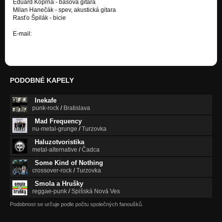
Eduard Koprna - basová gitara
Milan Hanečák - spev, akustická gitara
Rasťo Špilák - bicie
E-mail:
komaslovakia1@gmail.com
PODOBNÉ KAPELY
Inekafe
punk-rock
/
Bratislava
Mad Frequency
nu-metal-grunge
/
Turzovka
Haluzotvoristika
metal-alternative
/
Čadca
Some Kind of Nothing
crossover-rock
/
Turzovka
Smola a Hrušky
reggae-punk
/
Spišská Nová Ves
Podobnost se určuje podle počtu společných fanoušků.