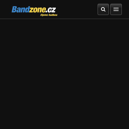
Bandzone.cz
žijeme hudbou