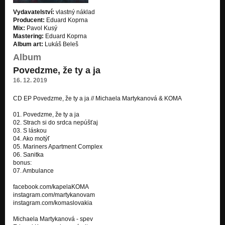
Eat me tonight (2014)
Vydavatelství:
vlastný náklad
Eat me tonight - singel
Producent:
Eduard Koprna
Mix:
Pavol Kusý
Loneliness (piano version)
Mastering:
Eduard Koprna
Gloomy Monday - singel
Album art:
Lukáš Beleš
Album
Song for death - instrumental (2014)
Povedzme, že ty a ja
Horror story - singel
16. 12. 2019
Vráť sa (2014)
Vráť sa - singel
CD EP Povedzme, že ty a ja // Michaela Martykanová & KOMA
01. Povedzme, že ty a ja
Hľadám (2016)
02. Strach si do srdca nepúšťaj
Doctor Doctor - singel
03. S láskou
04. Ako motýľ
Close your eyes
05. Mariners Apartment Complex
Close your eyes
06. Sanitka
bonus:
I am alive (2015)
07. Ambulance
Dimension
facebook.com/kapelaKOMA
instagram.com/martykanovam
Tak iba leť (2007)
instagram.com/komaslovakia
Tak iba leť - singel
Michaela Martykanová - spev