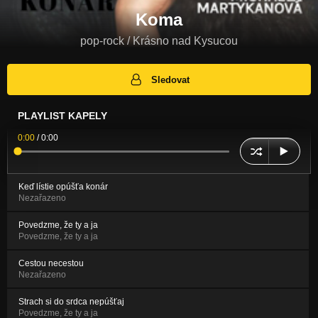
Koma
pop-rock / Krásno nad Kysucou
Sledovat
PLAYLIST KAPELY
0:00
/
0:00
Keď lístie opúšťa konár
Nezařazeno
Povedzme, že ty a ja
Povedzme, že ty a ja
Cestou necestou
Nezařazeno
Strach si do srdca nepúšťaj
Povedzme, že ty a ja