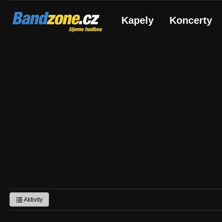
Bandzone.cz
Kapely
Koncerty
žijeme hudbou
Aktivity