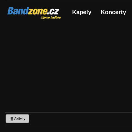
Bandzone.cz
Kapely
Koncerty
žijeme hudbou
Aktivity