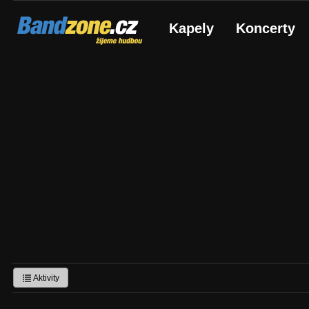
Bandzone.cz
Kapely
Koncerty
žijeme hudbou
Aktivity