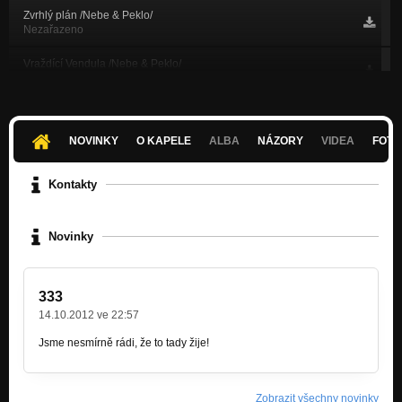
Zvrhlý plán /Nebe & Peklo/
Nezařazeno
Vraždící Vendula /Nebe & Peklo/
Nezařazeno
Hry bez hranic
Nezařazeno
NOVINKY
O KAPELE
ALBA
NÁZORY
VIDEA
FOTK
Balada o penězích
Nezařazeno
Kontakty
Je to rok
Nezařazeno
Novinky
Pták Jarabák
Nezařazeno
333
Čím častěji zaspával, tím častěji zaspával
14.10.2012 ve 22:57
Nezařazeno
Jsme nesmírně rádi, že to tady žije!
Žít pro metal
Nezařazeno
Zobrazit všechny novinky