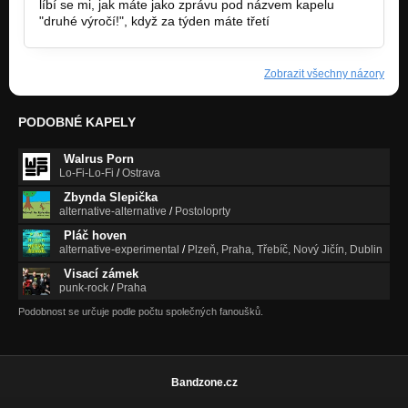
líbí se mi, jak máte jako zprávu pod názvem kapelu
"druhé výročí!", když za týden máte třetí
Zobrazit všechny názory
PODOBNÉ KAPELY
Walrus Porn
Lo-Fi-Lo-Fi
/
Ostrava
Zbynda Slepička
alternative-alternative
/
Postoloprty
Pláč hoven
alternative-experimental
/
Plzeň, Praha, Třebíč, Nový Jičín, Dublin
Visací zámek
punk-rock
/
Praha
Podobnost se určuje podle počtu společných fanoušků.
Bandzone.cz