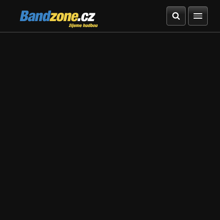
Bandzone.cz
žijeme hudbou