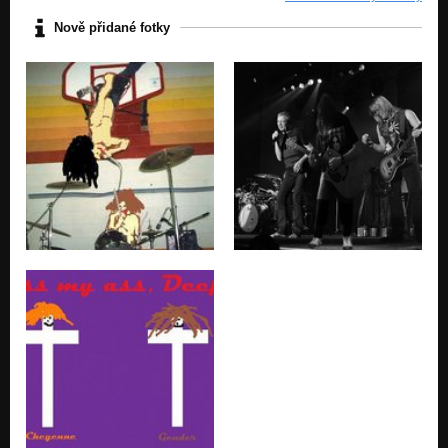
Země plná teroru
Nezařazeno
Nově přidané fotky
Houmlesák
Nezařazeno
Zabiják
Nezařazeno
333 - půlka Satana
Nezařazeno
Homosexuální
Nezařazeno
Bahňáci
Nezařazeno
Pod nadvládou měkkýšů
Nezařazeno
Fekal Teror
Nezařazeno
Snaž se trochu víc