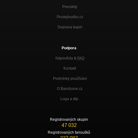
Presskity
Prodejhudbu.cz
Doprava kapel
Podpora
Nápověda &
FAQ
Kontakt
Podmínky používání
O Bandzone.cz
Loga a dtp.
Registrovaných skupin
47 032
Registrovaných fanoušků