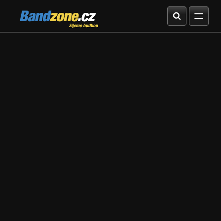
Bandzone.cz
žijeme hudbou