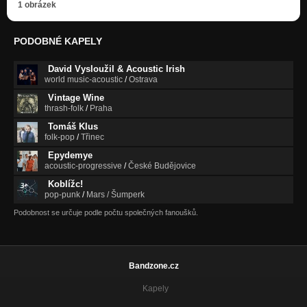
1 obrázek
PODOBNÉ KAPELY
David Vysloužil & Acoustic Irish
world music-acoustic
/
Ostrava
Vintage Wine
thrash-folk
/
Praha
Tomáš Klus
folk-pop
/
Třinec
Epydemye
acoustic-progressive
/
České Budějovice
Koblížc!
pop-punk
/
Mars / Šumperk
Podobnost se určuje podle počtu společných fanoušků.
Bandzone.cz
Kapely