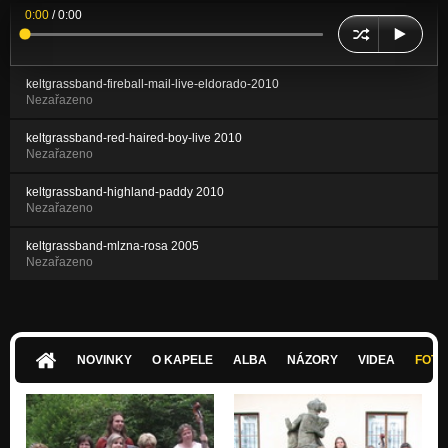
0:00
/
0:00
keltgrassband-fireball-mail-live-eldorado-2010
Nezařazeno
keltgrassband-red-haired-boy-live 2010
Nezařazeno
keltgrassband-highland-paddy 2010
Nezařazeno
keltgrassband-mlzna-rosa 2005
Nezařazeno
NOVINKY
O KAPELE
ALBA
NÁZORY
VIDEA
FOTK