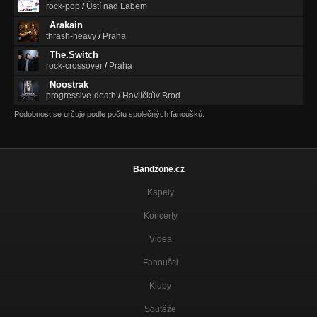
rock-pop
/
Ústí nad Labem
Arakain
thrash-heavy
/
Praha
The.Switch
rock-crossover
/
Praha
Noostrak
progressive-death
/
Havlíčkův Brod
Podobnost se určuje podle počtu společných fanoušků.
Bandzone.cz
Kapely
Koncerty
Videa
Fanoušci
Kluby
Soutěže