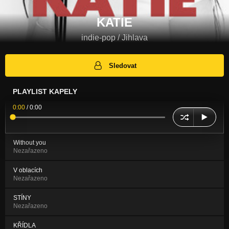
KATIE
indie-pop / Jihlava
Sledovat
PLAYLIST KAPELY
0:00
/
0:00
Without you
Nezařazeno
V oblacích
Nezařazeno
STÍNY
Nezařazeno
KŘÍDLA