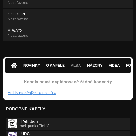
Nezařazeno
COLDFIRE
Nezařazeno
ALWAYS
Nezařazeno
NOVINKY
O KAPELE
ALBA
NÁZORY
VIDEA
FOTK
Kapela nemá naplánované žádné koncerty
Archiv proběhlých koncertů
»
PODOBNÉ KAPELY
Pefr Jam
rock-punk
/
Třebíč
UDG