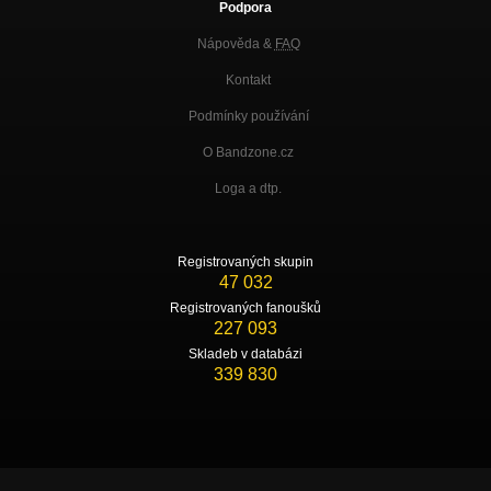
Podpora
Nápověda &
FAQ
Kontakt
Podmínky používání
O Bandzone.cz
Loga a dtp.
Registrovaných skupin
47 032
Registrovaných fanoušků
227 093
Skladeb v databázi
339 830