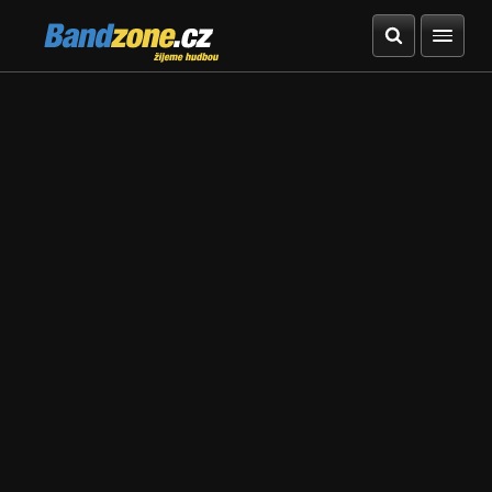
Bandzone.cz
žijeme hudbou