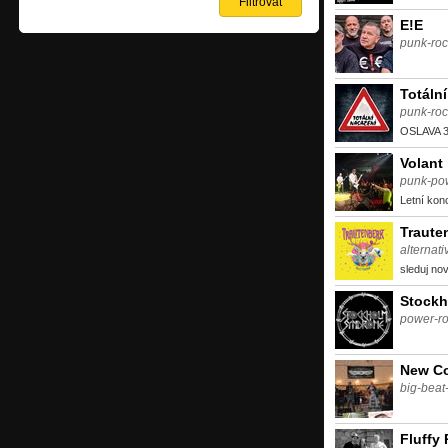
E!E
punk-rock
Totáln
punk-roc
OSLAVA 3
Volant
punk-po
Letní kon
Traute
alternat
sleduj no
Stock
power-roc
New C
big-beat-
Fluffy 