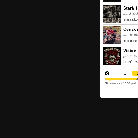
Stará 
hard roc
Stará ško
Censor
hardcor
free core
Vision
punk-sk
DON´T W
1
50
stránek /
1000
polo