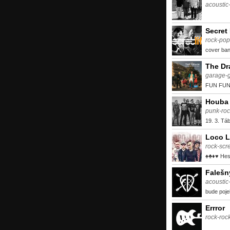
acoustic
Secret 
rock-pop
cover ba
The Dr
garage-
FUN FUN
Houba
punk-roc
19. 3. Tá
Loco 
rock-sc
♠♣♦♥ Hes
Falešn
acoustic
bude poje
Errror
rock-roc