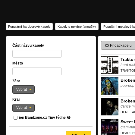
Populární hardcorové kapely
Kapely s nejvíce fanoušky
Populární metalové k
Přidat kapelu
Část názvu kapely
Traktor
Město
hard roc
TRAKTO
Broken
Žánr
pop-pop
Vybrat
Kraj
Broken
dance m
Vybrat
HERE I A
jen Bandzone.cz Tipy týdne
Sweet 
glam-har
DEAD LE