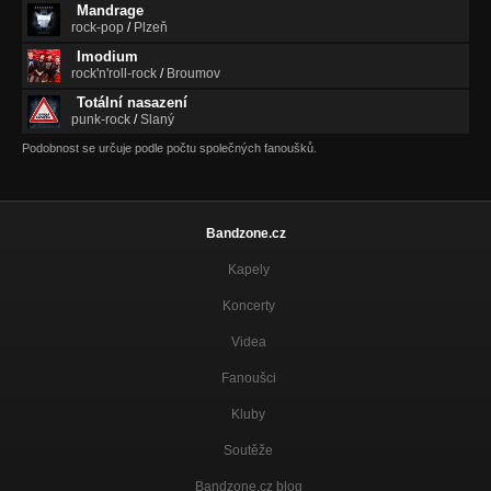
Mandrage
V příštím životě
rock-pop
/
Plzeň
Odejdeš
Imodium
rock'n'roll-rock
/
Broumov
Hodiny nekonečný nejsou
Odejdeš
Totální nasazení
punk-rock
/
Slaný
Opatrný taky umíraj
Podobnost se určuje podle počtu společných fanoušků.
Odejdeš
Můj klid se ztrácí
Odejdeš
Bandzone.cz
Why do you do that to me?
Kapely
Czech It Rockolution
Koncerty
Go
Czech It Rockolution
Videa
Fanoušci
Maybe
Czech It Rockolution
Kluby
Call my name
Soutěže
Czech It Rockolution
Bandzone.cz blog