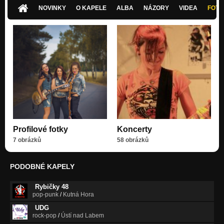
TŘI
NOVINKY
O KAPELE
ALBA
NÁZORY
VIDEA
FOTK
Pryč (akusticky)
TŘI
1,2,3 (2014)
TŘI
V utajení (2014)
TŘI
Růžová
Odejdeš
Odejdeš
Profilové fotky
Koncerty
Odejdeš
7 obrázků
58 obrázků
Žárlivost
Odejdeš
PODOBNÉ KAPELY
Neprominu
Rybičky 48
Odejdeš
pop-punk
/
Kutná Hora
UDG
Letenka
rock-pop
/
Ústí nad Labem
Odejdeš