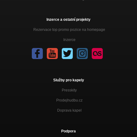
120 koní
Odejdeš
What you don't know
Inzerce a ostatní projekty
Czech It Rockolution
Rezervace top promo pozice na homepage
Back in the sun
Czech It Rockolution
Inzerce
Služby pro kapely
Presskity
Prodejhudbu.cz
Doprava kapel
Podpora