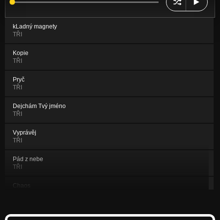
kLadný magnety
TŘI
Kopie
TŘI
Pryč
TŘI
Dejchám Tvý jméno
TŘI
Vyprávěj
TŘI
Pád z nebe
TŘI
Chaos
TŘI
Chci spát