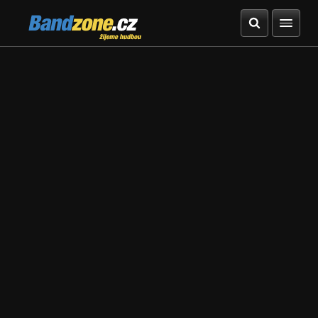
Bandzone.cz
žijeme hudbou