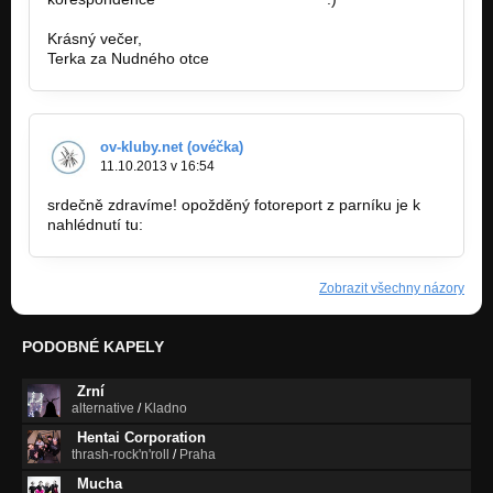
Krásný večer,
Terka za Nudného otce
ov-kluby.net (ovéčka)
11.10.2013 v 16:54
srdečně zdravíme! opožděný fotoreport z parníku je k
nahlédnutí tu:
http://ov-kluby.net/report.php?rid=3431
Zobrazit všechny názory
PODOBNÉ KAPELY
Zrní
alternative
/
Kladno
Hentai Corporation
thrash-rock'n'roll
/
Praha
Mucha