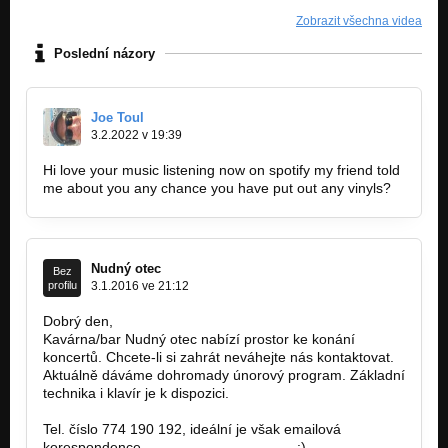
Zobrazit všechna videa
Poslední názory
Joe Toul
3.2.2022 v 19:39
Hi love your music listening now on spotify my friend told
me about you any chance you have put out any vinyls?
Nudný otec
Bez
profilu
3.1.2016 ve 21:12
Dobrý den,
Kavárna/bar Nudný otec nabízí prostor ke konání
koncertů. Chcete-li si zahrát neváhejte nás kontaktovat.
Aktuálně dáváme dohromady únorový program. Základní
technika i klavír je k dispozici.
Tel. číslo 774 190 192, ideální je však emailová
korespondence
nudnyotec@seznam.cz
:)