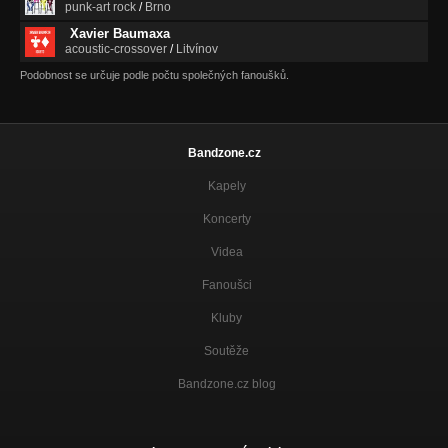
punk-art rock
/
Brno
Xavier Baumaxa
acoustic-crossover
/
Litvínov
Podobnost se určuje podle počtu společných fanoušků.
Bandzone.cz
Kapely
Koncerty
Videa
Fanoušci
Kluby
Soutěže
Bandzone.cz blog