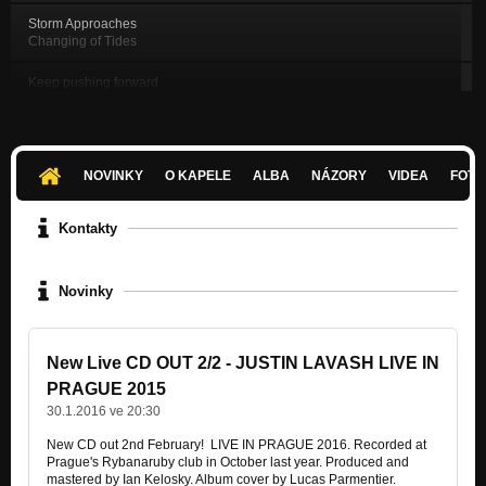
Storm Approaches
Changing of Tides
Keep pushing forward
Changing of Tides
Give Up Give Over
Nezařazeno
NOVINKY
O KAPELE
ALBA
NÁZORY
VIDEA
FOTK
Johnny Cashing In
Nezařazeno
Kontakty
Liverpool Rain
Nezařazeno
Novinky
25 Years
Nezařazeno
New Live CD OUT 2/2 - JUSTIN LAVASH LIVE IN
PRAGUE 2015
30.1.2016 ve 20:30
New CD out 2nd February! LIVE IN PRAGUE 2016. Recorded at
Prague's Rybanaruby club in October last year. Produced and
mastered by Ian Kelosky. Album cover by Lucas Parmentier.