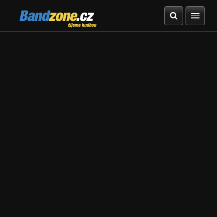
Bandzone.cz
žijeme hudbou