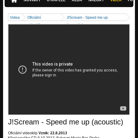
Videa
Oficiální
J!Scream - Speed me up
videoklipy
(acoustic)
J!Scream - Speed me up (acoustic)
Oficiální videoklip
Vznik: 22.8.2013
Křest nového CD 9.10.2013, Futurum Music Bar, Praha