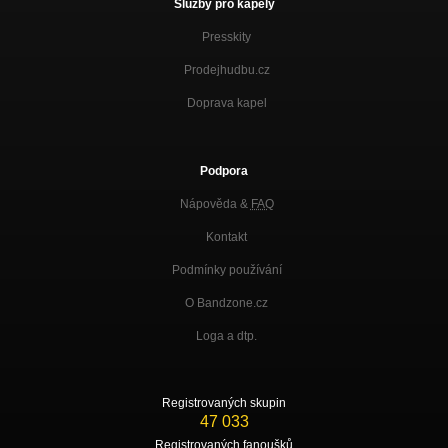
Služby pro kapely
Presskity
Prodejhudbu.cz
Doprava kapel
Podpora
Nápověda &
FAQ
Kontakt
Podmínky používání
O Bandzone.cz
Loga a dtp.
Registrovaných skupin
47 033
Registrovaných fanoušků