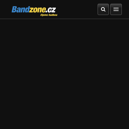
Bandzone.cz
žijeme hudbou