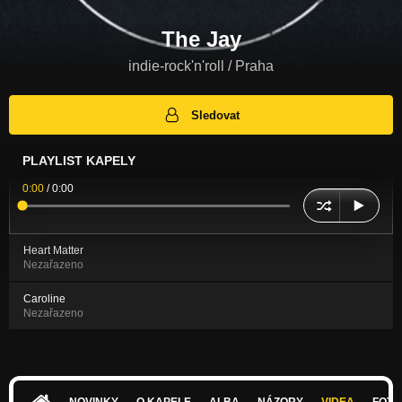
The Jay
indie-rock'n'roll / Praha
Sledovat
PLAYLIST KAPELY
0:00
/
0:00
Heart Matter
Nezařazeno
Caroline
Nezařazeno
NOVINKY
O KAPELE
ALBA
NÁZORY
VIDEA
FOTK