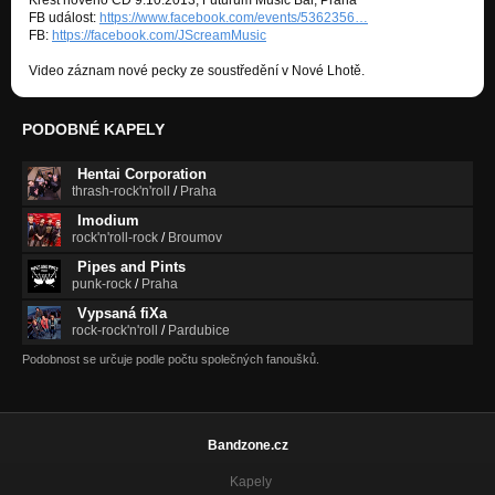
FB událost:
https://www.facebook.com/events/5362356…
FB:
https://facebook.com/JScreamMusic
Video záznam nové pecky ze soustředění v Nové Lhotě.
PODOBNÉ KAPELY
Hentai Corporation
thrash-rock'n'roll
/
Praha
Imodium
rock'n'roll-rock
/
Broumov
Pipes and Pints
punk-rock
/
Praha
Vypsaná fiXa
rock-rock'n'roll
/
Pardubice
Podobnost se určuje podle počtu společných fanoušků.
Bandzone.cz
Kapely