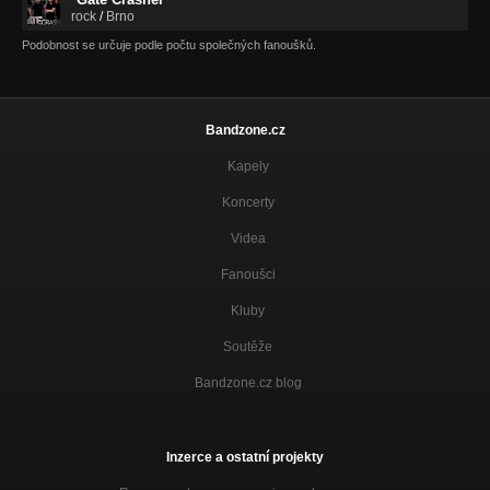
rock
/
Brno
Podobnost se určuje podle počtu společných fanoušků.
Bandzone.cz
Kapely
Koncerty
Videa
Fanoušci
Kluby
Soutěže
Bandzone.cz blog
Inzerce a ostatní projekty