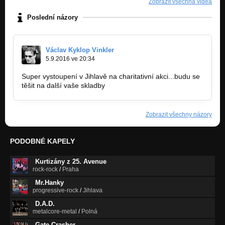
Zobrazit všechna videa
Poslední názory
Václav Kyklop Vinkler
5.9.2016 ve 20:34
Super vystoupení v Jihlavě na charitativní akci...budu se
těšit na další vaše skladby
Zobrazit všechny názory
PODOBNÉ KAPELY
Kurtizány z 25. Avenue
rock-rock
/
Praha
Mr.Hanky
progressive-rock
/
Jihlava
D.A.D.
metalcore-metal
/
Polná
Gate Crasher