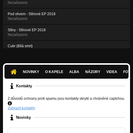
Nezařazeno
Pod vlivem - Stínové EP 2018
Nezařazeno
Stíny - Stínové EP 2018
Nezařazeno
Cukr (Bílá smrt)
Pastelové EP
Pastelová
Pastelové EP
NOVINKY
O KAPELE
ALBA
NÁZORY
VIDEA
FOTK
Vteřina
Pastelové EP
Kontakty
Z důvodů ochrany proti spamu jsou kontakty skryté a chráněné captchou.
Zobrazit kontakty
Novinky