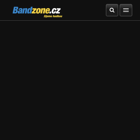
Bandzone.cz
žijeme hudbou