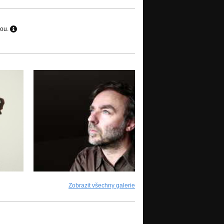
hou.
Zobrazit všechny galerie