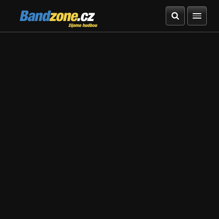
Bandzone.cz
žijeme hudbou