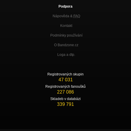
Podpora
Nápověda &
FAQ
Kontakt
Podmínky používání
O Bandzone.cz
Loga a dtp.
Registrovaných skupin
47 031
Registrovaných fanoušků
227 086
Skladeb v databázi
339 791