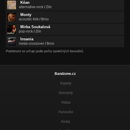
Kóan
alternative-rock
/
Zlín
Monty
acoustic-folk
/
Brno
Mirka Soukalová
pop-rock
/
Zlín
Insania
metal-crossover
/
Brno
Podobnost se určuje podle počtu společných fanoušků.
Bandzone.cz
Kapely
Koncerty
Videa
Fanoušci
Kluby