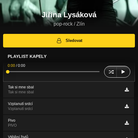
Jiřina Lysáková
pop-rock / Zlín
Sledovat
PLAYLIST KAPELY
0:00
/
0:00
Tak si mne sbal
Tak si mne sbal
Vzplanutí srdcí
Vzplanutí srdcí
Pivo
PIVO
Vtělění živlů