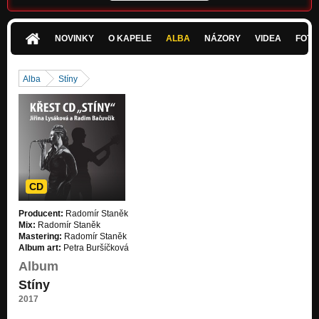
Skrytá moře
Stíny
NOVINKY
O KAPELE
ALBA
NÁZORY
VIDEA
FOTK
Kapka rosy v trávě
Stíny
Alba
Stíny
V kouři vodní dýmky
Stíny
Tam v horách
Stíny
V noční řece
CD
Stíny
Producent:
Radomír Staněk
Krásná
Mix:
Radomír Staněk
Stíny
Mastering:
Radomír Staněk
Album art:
Petra Buršíčková
Vetkaná do růží
Album
Stíny
Stíny
Dávným králům
2017
Stíny