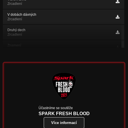
Zrcadlení
V dobách dávných
Zrcadlení
Druhý dech
Zrcadlení
Znamení
Zrcadlení
Paní zima
Zrcadlení
Ptačí perspektiva
Zrcadlení
My dva
Zrcadlení
Nejtěžší hra
Účastníme se soutěže
Nejtěžší hra
SPARK FRESH BLOOD
Více informací
Stromy barví září
Stíny