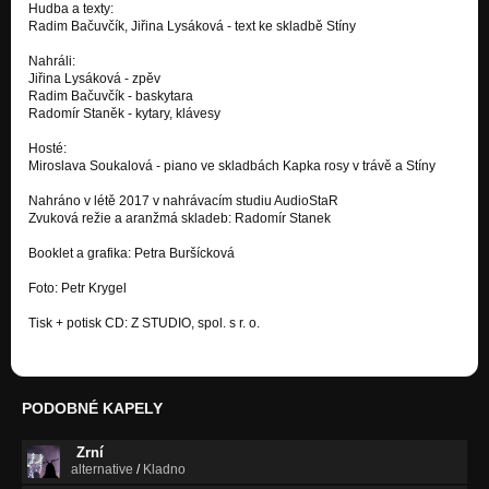
Hudba a texty:
Stíny
Radim Bačuvčík, Jiřina Lysáková - text ke skladbě Stíny
Stíny
Nahráli:
Jiřina Lysáková - zpěv
Sibyla
Radim Bačuvčík - baskytara
V mlze (Kóan)
Radomír Staněk - kytary, klávesy
Zní do kraje zvony
Hosté:
V mlze (Kóan)
Miroslava Soukalová - piano ve skladbách Kapka rosy v trávě a Stíny
Bastila
Nahráno v létě 2017 v nahrávacím studiu AudioStaR
V mlze (Kóan)
Zvuková režie a aranžmá skladeb: Radomír Stanek
Booklet a grafika: Petra Buršícková
Lesní chrám
V mlze (Kóan)
Foto: Petr Krygel
Černá letní magie
Tisk + potisk CD: Z STUDIO, spol. s r. o.
V mlze (Kóan)
PODOBNÉ KAPELY
Zrní
alternative
/
Kladno