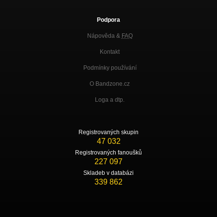
Podpora
Nápověda &
FAQ
Kontakt
Podmínky používání
O Bandzone.cz
Loga a dtp.
Registrovaných skupin
47 032
Registrovaných fanoušků
227 097
Skladeb v databázi
339 862