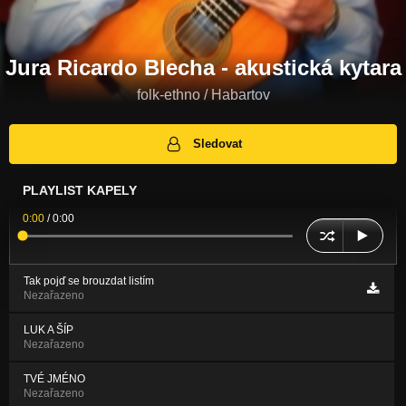
Jura Ricardo Blecha - akustická kytara
folk-ethno / Habartov
Sledovat
PLAYLIST KAPELY
0:00
/
0:00
Tak pojď se brouzdat listím
Nezařazeno
LUK A ŠÍP
Nezařazeno
TVÉ JMÉNO
Nezařazeno