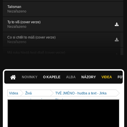
Talisman
Nezařazeno
Ty to víš (cover verze)
Nezařazeno
Co si chtěl to máš (cover verze)
Nezařazeno
Má ruka hledá tvoji dlaň (cover verze)
Nezařazeno
Panda
Nezařazeno
NOVINKY
O KAPELE
ALBA
NÁZORY
VIDEA
FOTK
Průvodčí
Nezařazeno
Videa
Živá
TVÉ JMÉNO - hudba a text - Jirka
Inzerát
vystoupení
Blecha
Nezařazeno
Ty Podhajský kostelíčku
Nezařazeno