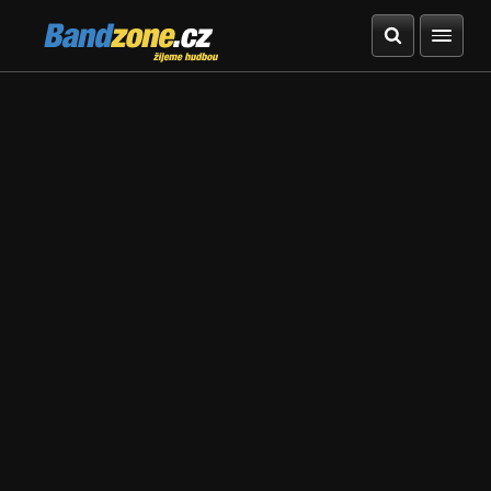
Bandzone.cz
žijeme hudbou