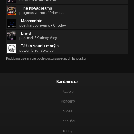
rock-crossover
/
Praha
The Novadreams
progressive-rock
/
Prievidza
Mossambic
post hardcore-emo
/
Chodov
Liwid
pop-rock
/
Karlovy Vary
Těžko soudit motýla
power-funk
/
Sokolov
Podobnost se určuje podle počtu společných fanoušků.
Bandzone.cz
Kapely
Koncerty
Videa
Fanoušci
Kluby