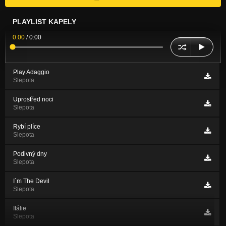
PLAYLIST KAPELY
0:00
/
0:00
Play Adaggio
Slepota
Uprostřed noci
Slepota
Rybí plíce
Slepota
Podivný dny
Slepota
I´m The Devil
Slepota
Itálie
Slepota