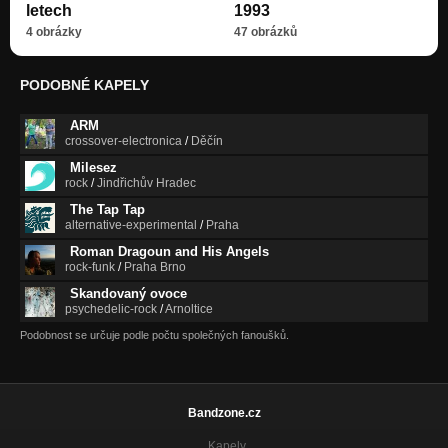
letech
1993
4 obrázky
47 obrázků
PODOBNÉ KAPELY
ARM
crossover-electronica
/
Děčín
Milesez
rock
/
Jindřichův Hradec
The Tap Tap
alternative-experimental
/
Praha
Roman Dragoun and His Angels
rock-funk
/
Praha Brno
Skandovaný ovoce
psychedelic-rock
/
Arnoltice
Podobnost se určuje podle počtu společných fanoušků.
Bandzone.cz
Kapely