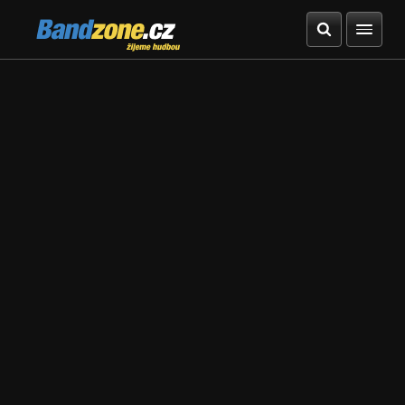
Bandzone.cz
žijeme hudbou