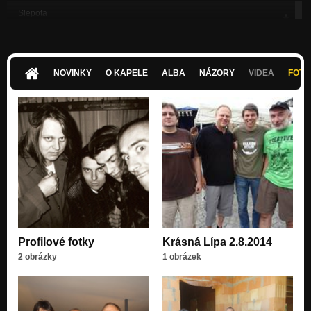
Slepota
Slepota
Lůza
Slepota
NOVINKY
O KAPELE
ALBA
NÁZORY
VIDEA
FOTK
Divizny
Slepota
Veselá píseň
Slepota
Snědej
Slepota
Divadlo
Slepota
Profilové fotky
Krásná Lípa 2.8.2014
2 obrázky
1 obrázek