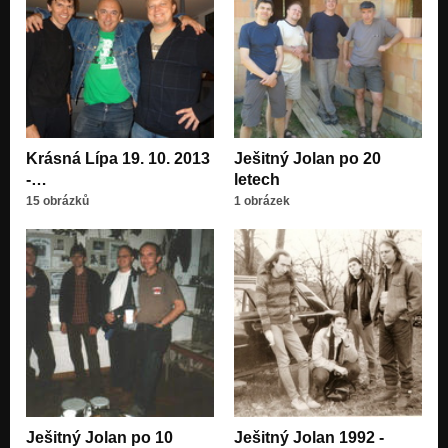
Krásná Lípa 19. 10. 2013
Ješitný Jolan po 20
-…
letech
15 obrázků
1 obrázek
Ješitný Jolan po 10
Ješitný Jolan 1992 -