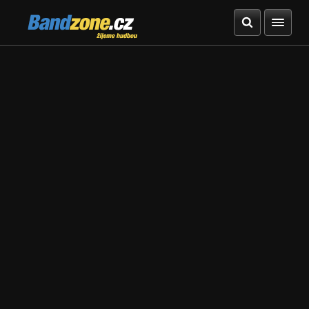
Bandzone.cz
žijeme hudbou