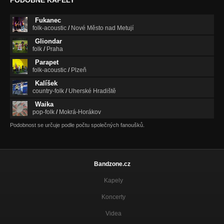
Fukanec
folk-acoustic
/
Nové Město nad Metují
Gliondar
folk
/
Praha
Parapet
folk-acoustic
/
Plzeň
Kalíšek
country-folk
/
Uherské Hradiště
Waika
pop-folk
/
Mokrá-Horákov
Podobnost se určuje podle počtu společných fanoušků.
Bandzone.cz
Kapely
Koncerty
Videa