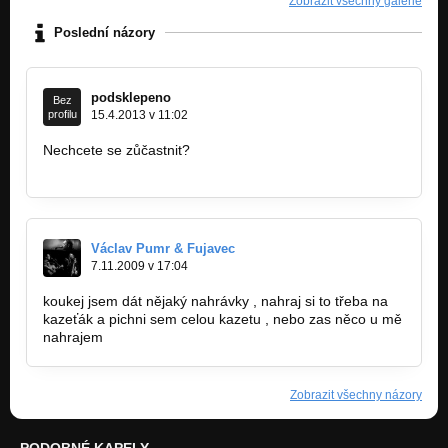
Zobrazit všechny galerie
Poslední názory
podsklepeno
Bez
profilu
15.4.2013 v 11:02
Nechcete se zůčastnit?
http://www.podsklepeno.cz/kashe-hudebni…
Václav Pumr & Fujavec
7.11.2009 v 17:04
koukej jsem dát nějaký nahrávky , nahraj si to třeba na
kazeťák a pichni sem celou kazetu , nebo zas něco u mě
nahrajem
Zobrazit všechny názory
PODOBNÉ KAPELY