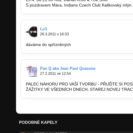
S pozdravem Mára, Indians Czech Club Kalikovský mlýn
Lo3
26.3.2011 v 16:33
dáváme do spřízněných
Pan Q aka Jean Paul Quassier
27.2.2011 ve 12:54
PALEC NAHORU PRO VAŠÍ TVORBU - PŘIJĎTE SI P
ŽÁŽITKY VE VŠEDNÍCH DNECH, STAREJ NOVEJ TRAC
PODOBNÉ KAPELY