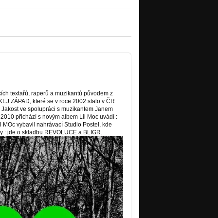
cích textařů, raperů a muzikantů původem z
KEJ ZÁPAD, které se v roce 2002 stalo v ČR
7 Jakost ve spolupráci s muzikantem Janem
10 přichází s novým albem Lil Moc uvádí :
Oc vybavil nahrávací Studio Postel, kde
ipy : jde o skladbu REVOLUCE a BLIGR.