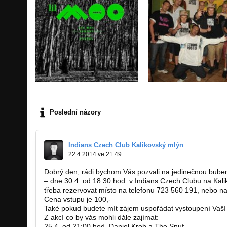
Poslední názory
Indians Czech Club Kalikovský mlýn
22.4.2014 ve 21:49
Dobrý den, rádi bychom Vás pozvali na jedinečnou bube
– dne 30.4. od 18:30 hod. v Indians Czech Clubu na Kal
třeba rezervovat místo na telefonu 723 560 191, nebo n
Cena vstupu je 100,-
Také pokud budete mít zájem uspořádat vystoupení Vaší 
Z akcí co by vás mohli dále zajímat:
25.4. od 21:00 hod. Daniel Krob a The Snuf