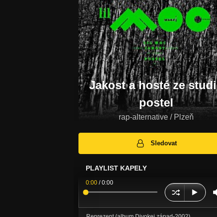
Jakost a hosté ze stud
postel
rap-alternative / Plzeň
Sledovat
PLAYLIST KAPELY
0:00
/
0:00
Reprezent (album Divokej západ-2002)