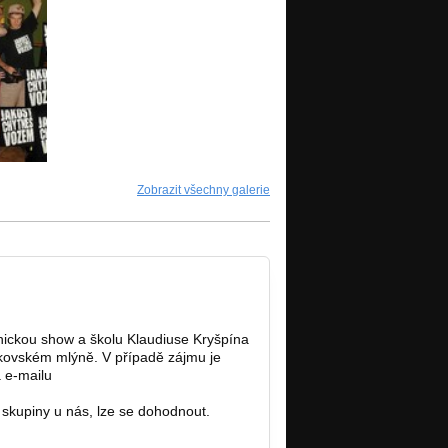
Zobrazit všechny galerie
nickou show a školu Klaudiuse Kryšpína
ikovském mlýně. V případě zájmu je
a e-mailu
Info@free-rider.cz
skupiny u nás, lze se dohodnout.