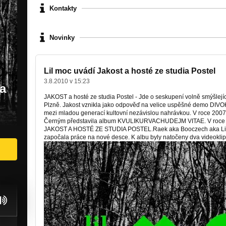
Kontakty
Novinky
Lil moc uvádí Jakost a hosté ze studia Postel
3.8.2010 v 15:23
ia
JAKOST a hosté ze studia Postel - Jde o seskupení volně smýšlejí
Plzně. Jakost vznikla jako odpověď na velice uspěšné demo DIVO
mezi mladou generací kultovní nezávislou nahrávkou. V roce 200
Černým představila album KVULIKURVACHUDEJM VITAE. V roce 20
JAKOST A HOSTÉ ZE STUDIA POSTEL.Raek aka Booczech aka Lil M
započala práce na nové desce. K albu byly natočeny dva videokl