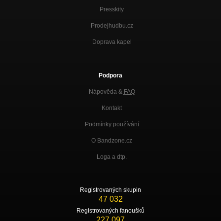
Presskity
Prodejhudbu.cz
Doprava kapel
Podpora
Nápověda &
FAQ
Kontakt
Podmínky používání
O Bandzone.cz
Loga a dtp.
Registrovaných skupin
47 032
Registrovaných fanoušků
227 097