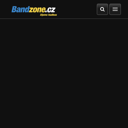
Bandzone.cz
žijeme hudbou