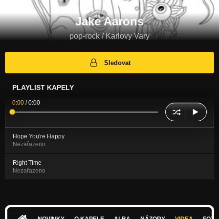
Jake Aarons
pop-rock / Karlovy Vary
Sledovat
PLAYLIST KAPELY
0:00
/
0:00
Hope You're Happy
Nezařazeno
Right Time
Nezařazeno
NOVINKY
O KAPELE
ALBA
NÁZORY
VIDEA
FOTK