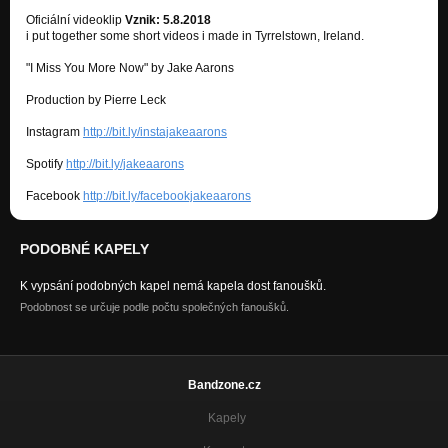
Oficiální videoklip
Vznik: 5.8.2018
i put together some short videos i made in Tyrrelstown, Ireland.
"I Miss You More Now" by Jake Aarons
Production by Pierre Leck
Instagram
http://bit.ly/instajakeaarons
Spotify
http://bit.ly/jakeaarons
Facebook
http://bit.ly/facebookjakeaarons
PODOBNÉ KAPELY
K vypsání podobných kapel nemá kapela dost fanoušků.
Podobnost se určuje podle počtu společných fanoušků.
Bandzone.cz
Kapely