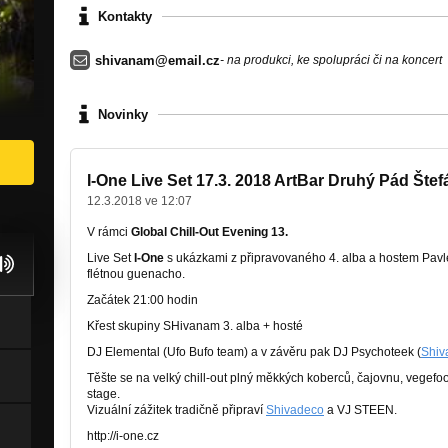
Kontakty
shivanam@email.cz
- na produkci, ke spolupráci či na koncert
Novinky
I-One Live Set 17.3. 2018 ArtBar Druhý Pád Šte
12.3.2018 ve 12:07
V rámci
Global Chill-Out Evening 13.
Live Set
I-One
s ukázkami z připravovaného 4. alba a hostem Pavl
flétnou guenacho.
Začátek 21:00 hodin
Křest skupiny SHivanam 3. alba + hosté
DJ Elemental (Ufo Bufo team) a v závěru pak DJ Psychoteek (
Shiv
Těšte se na velký chill-out plný měkkých koberců, čajovnu, vegefo
stage.
Vizuální zážitek tradičně připraví
Shivadeco
a VJ STEEN.
http://i-one.cz