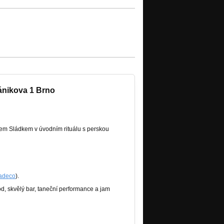
fánikova 1 Brno
em Sládkem v úvodním rituálu s perskou
adeco
).
od, skvělý bar, taneční performance a jam