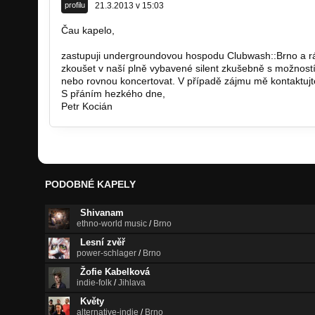
profilu
21.3.2013 v 15:03
Čau kapelo,
zastupuji undergroundovou hospodu Clubwash::Brno a r
zkoušet v naší plně vybavené silent zkušebně s možností
nebo rovnou koncertovat. V případě zájmu mě kontaktuj
S přáním hezkého dne,
Petr Kocián
PODOBNÉ KAPELY
Shivanam
ethno-world music
/
Brno
Lesní zvěř
power-schlager
/
Brno
Žofie Kabelková
indie-folk
/
Jihlava
Květy
alternative-indie
/
Brno