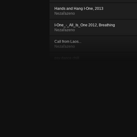
Hands and Hang I-One, 2013
Nezařazeno
I-One_-_All_Is_One 2012, Breathing
Nezařazeno
Call from Laos...
Nezařazeno
psy dance chill
Nezařazeno
Perssian travellers trancík 125 bas
Nezařazeno
Song for trainstation Brno
Nezařazeno
Music for meditation
Nezařazeno
Cosmig Sharod by mix I-ONE Ambiwawe
Nezařazeno