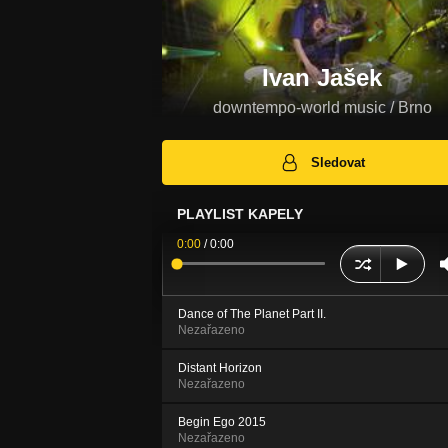
Ivan Jašek
downtempo-world music / Brno
Sledovat
PLAYLIST KAPELY
0:00
/
0:00
Dance of The Planet Part II.
Nezařazeno
Distant Horizon
Nezařazeno
Begin Ego 2015
Nezařazeno