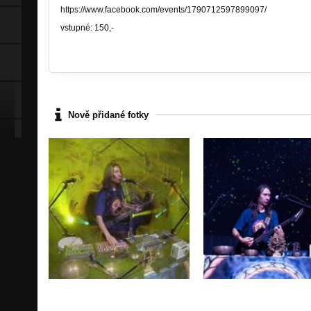
https://www.facebook.com/events/1790712597899097/
vstupné: 150,-
Nově přidané fotky