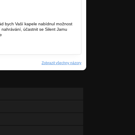
ád bych Vaší kapele nabídnul možnost
 nahrávání, účastnit se Silent Jamu
te
info@clubwash.cz
Zobrazit všechny názory