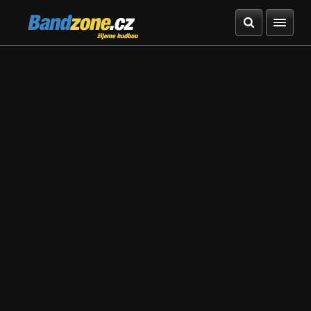
Bandzone.cz
žijeme hudbou