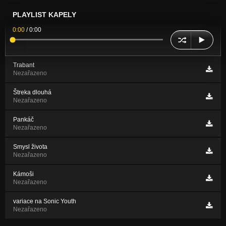
PLAYLIST KAPELY
0:00
/
0:00
Trabant
Nezařazeno
Štreka dlouhá
Nezařazeno
Pankáč
Nezařazeno
Smysl života
Nezařazeno
Kámoši
Nezařazeno
variace na Sonic Youth
Nezařazeno