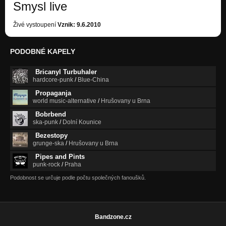
Smysl live
Živé vystoupení
Vznik: 9.6.2010
PODOBNÉ KAPELY
Bricanyl Turbuhaler
hardcore-punk
/
Blue-China
Propaganja
world music-alternative
/
Hrušovany u Brna
Bobrbend
ska-punk
/
Dolní Kounice
Bezestopy
grunge-ska
/
Hrušovany u Brna
Pipes and Pints
punk-rock
/
Praha
Podobnost se určuje podle počtu společných fanoušků.
Bandzone.cz