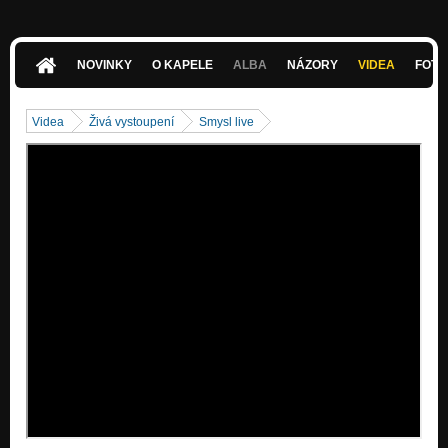
NOVINKY
O KAPELE
ALBA
NÁZORY
VIDEA
FOTK
Videa
Živá vystoupení
Smysl live