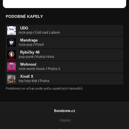
Deset životů (album Polarity)
Nezařazeno
PODOBNÉ KAPELY
Polarity (album Polarity)
Polarity /2CD/
UDG
rock-pop
/
Ústí nad Labem
Dýchej (album Polarity)
Polarity /2CD/
Mandrage
rock-pop
/
Plzeň
Stigmata (Stigmata album)
Rybičky 48
Stigmata
pop-punk
/
Kutná Hora
Hlavou (Stigmata album)
Wohnout
Stigmata
rock-world music
/
Praha 3
Xindl X
Slov plnej (Stigmata album)
hip hop-folk
/
Praha
Stigmata
Podobnost se určuje podle počtu společných fanoušků.
Dostavníky (Akustika album)
Akustika /live/
Nespatříš (RMX by WoHon) Akustika album bonus
Bandzone.cz
Akustika /live/
Kapely