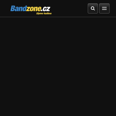
Bandzone.cz
žijeme hudbou