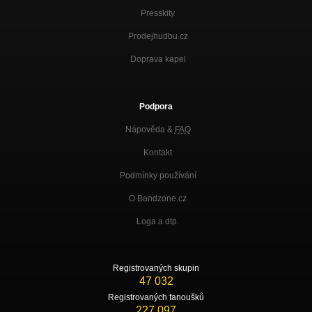
Presskity
Prodejhudbu.cz
Doprava kapel
Podpora
Nápověda &
FAQ
Kontakt
Podmínky používání
O Bandzone.cz
Loga a dtp.
Registrovaných skupin
47 032
Registrovaných fanoušků
227 097