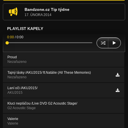
Bandzone.cz Tip týdne
17. ÚNORA 2014
PLAYLIST KAPELY
0:00
/
0:00
Proud
Nezařazeno
Tajný lásky /AKU2015/ ft.Natálie (All These Memories)
Nezařazeno
Laní oči /AKU2015/
AKU2015
Kluci nepláčou /Live DVD G2 Acoustic Stage/
G2 Acoustic Stage
Valerie
Valerie