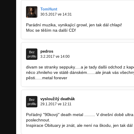
TomHunt
30.5.2017 ve 14:31
Parádní muzika, vynikající growl, jen tak dál chlapi!
Moc se těším na další CD!
pedros
Bez
profilu
3.2.2017 ve 14:00
divam se stranky seppuky.....a je tady dalši odchod z kapel
něco zhnileho ve státě dánském.......ale jinak vás všech
pěsti......metal forever
vysloužilý deathák
Bez
profilu
29.1.2017 ve 12:11
Pořádný "90kový" death metal ......... V dnešní době ultra 
poslechnout.
Inspirace Obituary je znát, ale není na škodu, jen tak dál S