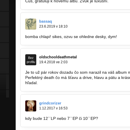
Čus, gratuluji k novému albu. Zvuk je luxusní.
bassaq
23.6.2019 v 18:10
bomba chlapi! sikes, ozvu se ohledne desky, dym!
oldschooldeathmetal
Bez
profilu
19.4.2018 ve 2:03
Je to už pár rokov dozadu čo som narazil na váš album 
Perfektný death čo má šťavu a drive, hlavu a pätu a krá
hľadal.
grindcorizer
1.12.2017 v 16:53
kdy bude 12´´LP nebo 7´´EP či 10´´EP?