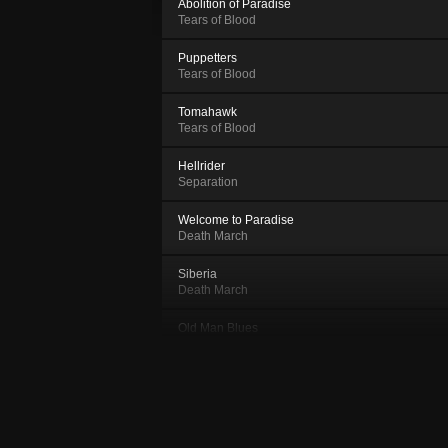
Abolition of Paradise
Tears of Blood
Puppetters
Tears of Blood
Tomahawk
Tears of Blood
Hellrider
Separation
Welcome to Paradise
Death March
Siberia
Death March
Old Man Blues
Separation
Drum & Whip
Ash To Ash & Dust To Dust
Morpheus