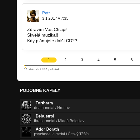
Petr
3.1.2017 v 7:35
Zdravím Vás Chlapi!
Skvělá muzika!!
Kdy plánujete další CD??
1
2
3
4
5
6
44
stránek /
434
položek
PODOBNÉ KAPELY
Tortharry
death-metal
/
Hronov
Debustrol
thrash-metal
/
Mladá Boleslav
Ador Dorath
psychedelic-metal
/
Český Těšín