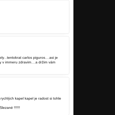
y...tentokrat carlos piguros....asi je
ny v immeru zdravim....a držim vám
rychlých kapel kapel je radost si tohle
lezané !!!!!!