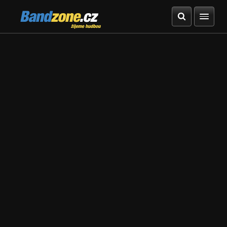
Bandzone.cz
žijeme hudbou