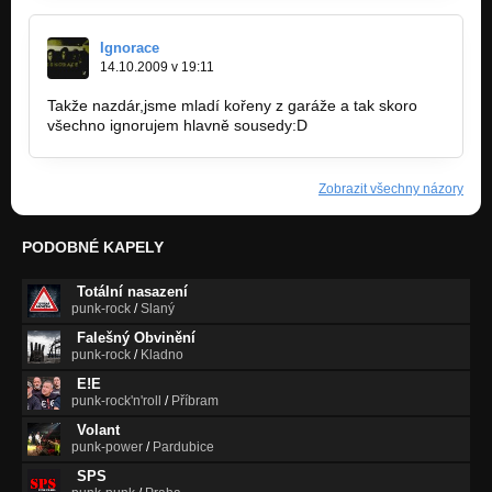
Ignorace
14.10.2009 v 19:11
Takže nazdár,jsme mladí kořeny z garáže a tak skoro
všechno ignorujem hlavně sousedy:D
Zobrazit všechny názory
PODOBNÉ KAPELY
Totální nasazení
punk-rock
/
Slaný
Falešný Obvinění
punk-rock
/
Kladno
E!E
punk-rock'n'roll
/
Příbram
Volant
punk-power
/
Pardubice
SPS