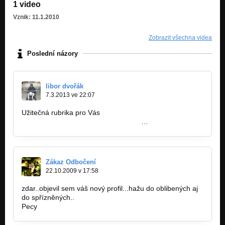
1 video
Vznik: 11.1.2010
Zobrazit všechna videa
Poslední názory
libor dvořák
7.3.2013 ve 22:07
Užitečná rubrika pro Vás
http://budrockfest.cz/rubriky/jihoceske
…
Zákaz Odbočení
22.10.2009 v 17:58
zdar..objevil sem váš nový profil...hažu do oblibených aj
do spřízněných..
Pecy