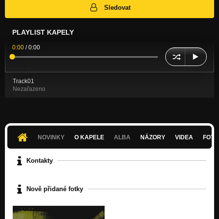
Sledovat
PLAYLIST KAPELY
0:00
/
0:00
Track01
Nezařazeno
NOVINKY
O KAPELE
ALBA
NÁZORY
VIDEA
FOTK
Kontakty
Nově přidané fotky