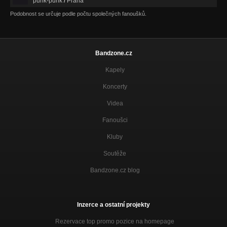
punk-punk
/
Praha
Podobnost se určuje podle počtu společných fanoušků.
Bandzone.cz
Kapely
Koncerty
Videa
Fanoušci
Kluby
Soutěže
Bandzone.cz blog
Inzerce a ostatní projekty
Rezervace top promo pozice na homepage