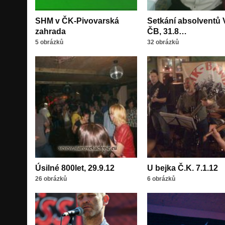
SHM v ČK-Pivovarská
Setkání absolventů
zahrada
ČB, 31.8…
5 obrázků
32 obrázků
Úsilné 800let, 29.9.12
U bejka Č.K. 7.1.12
26 obrázků
6 obrázků