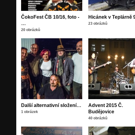
ČokoFest ČB 10/16, foto -
Hicánek v Teplárně 
…
23 obrázků
20 obrázků
Další alternativní složení…
Advent 2015 Č.
Budějovice
1 obrázek
40 obrázků