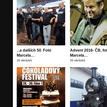
...a dalších 50. Foto
Advent 2016- ČB, fo
Marcela…
Marcela…
16 obrázků
20 obrázků