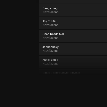
Banga bingi
Nezařazeno
Joy of Life
Nezařazeno
Snad Kazda tvar
Nezařazeno
Jednohubky
Nezařazeno
Zabili, zabili
Nezařazeno
Blues o spolykanych slovech
Nezařazeno
Ja bych si rad najal dum
Nezařazeno
Proud Mary
Nezařazeno