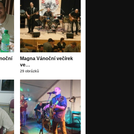
noční
Magna Vánoční večírek
ve…
29 obrázků