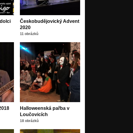
dolci
Českobudějovický Advent
2020
11 obrázků
2018
Halloweenská pařba v
Loučovicích
18 obrázků