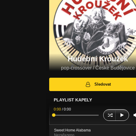
Hudební Kroužek
pop-crossover / České Budějovice
Sledovat
PLAYLIST KAPELY
0:00
/
0:00
Sweet Home Alabama
Nezařazeno