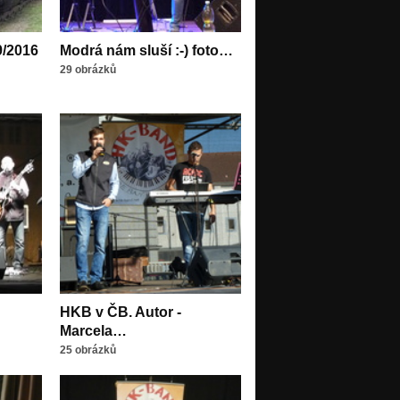
9/2016
Modrá nám sluší :-) foto…
29 obrázků
HKB v ČB. Autor -
Marcela…
25 obrázků