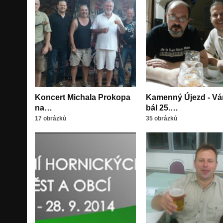
Koncert Michala Prokopa
Kamenný Újezd - Vá
na…
bál 25.…
17 obrázků
35 obrázků