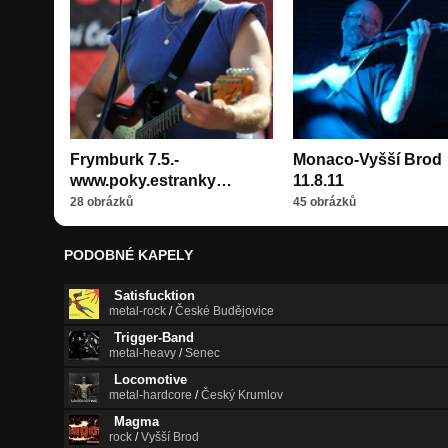
Frymburk 7.5.-
Monaco-Vyšší Brod
www.poky.estranky…
11.8.11
28 obrázků
45 obrázků
PODOBNÉ KAPELY
Satisfucktion
metal-rock
/
České Budějovice
Trigger-Band
metal-heavy
/
Senec
Locomotive
metal-hardcore
/
Český Krumlov
Magma
rock
/
Vyšší Brod