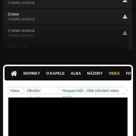
V pekle zrozená
Dotyky
V pekle zrozená
V pekle zrozená
V pekle zrozená
Kráska z jihu
Rány bolavý
Cesta
Rány bolavý
NOVINKY
O KAPELE
ALBA
NÁZORY
VIDEA
FOTK
Černý ledy
Rány bolavý
Videa
Oficiální
Houpací kůň - Útěk (oficiální video
Vstávej
videoklipy
2013)
Rány bolavý
Sabirah
Rány bolavý
Útěk
Rány bolavý