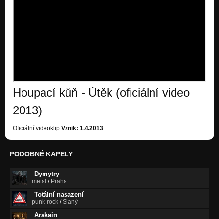
Zvířátka
Rány bolavý
Rány Bolavý
Rány bolavý
Ideální dovolená
Rány bolavý
Houpací kůň - Útěk (oficiální video
Letím
Chcete mě?
2013)
Děvče kočičí
Oficiální videoklip
Vznik: 1.4.2013
Rány bolavý
Naděje
PODOBNÉ KAPELY
Velkej Čučačí
Dymytry
Bláznů ráj
metal
/
Praha
Chcete mě?
Totální nasazení
Blažena
punk-rock
/
Slaný
Chcete mě?
Arakain