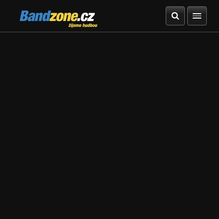
Bandzone.cz
žijeme hudbou