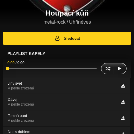
Houpací kůň
metal-rock / Uhříněves
Sledovat
PLAYLIST KAPELY
0:00
/
0:00
Jiný svět
V pekle zrozená
Dávej
V pekle zrozená
Temná paní
V pekle zrozená
Noc s ďáblem