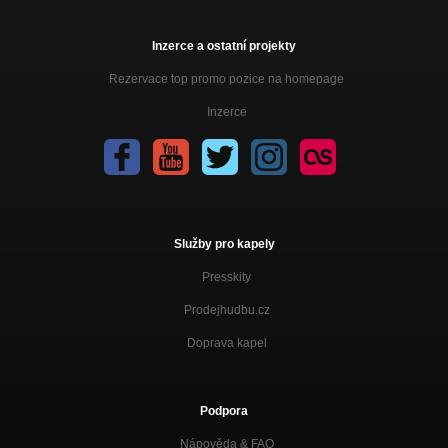
Velkej Čučačí
Inzerce a ostatní projekty
Kobylky
Velkej Čučačí
Rezervace top promo pozice na homepage
Přítel z Pekla
Inzerce
Velkej Čučačí
Konec
Velkej Čučačí
Velká Žízeň
Velkej Čučačí
Služby pro kapely
Presskity
Prodejhudbu.cz
Doprava kapel
Podpora
Nápověda &
FAQ