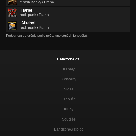
thrash-heavy
/
Praha
Sen
Chcete mě?
Harlej
rock-punk
/
Praha
Velkej Čučačí
Alkehol
Velkej Čučačí
rock-punk
/
Praha
Podobnost se určuje podle počtu společných fanoušků.
Vlkodlak
Velkej Čučačí
Pondělí
Velkej Čučačí
Bandzone.cz
Kapely
Kolotoč
Velkej Čučačí
Koncerty
Smutný Holky
Videa
Velkej Čučačí
Fanoušci
Bílá Myška
Velkej Čučačí
Kluby
Soutěže
Jiná doba
Velkej Čučačí
Bandzone.cz blog
Dáma Minulost