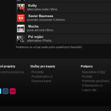
Květy
alternative-indie
/
Brno
Xavier Baumaxa
acoustic-crossover
/
Litvínov
Mucha
punk-art rock
/
Brno
Psí vojáci
alternative
/
Praha
Podobnost se určuje podle počtu společných fanoušků.
tní projekty
Služby pro kapely
Podpora
p promo pozice na
Presskity
Nápověda &
FAQ
Prodejhudbu.cz
Kontakt
Doprava kapel
Podmínky používání
O Bandzone.cz
Loga a dtp.