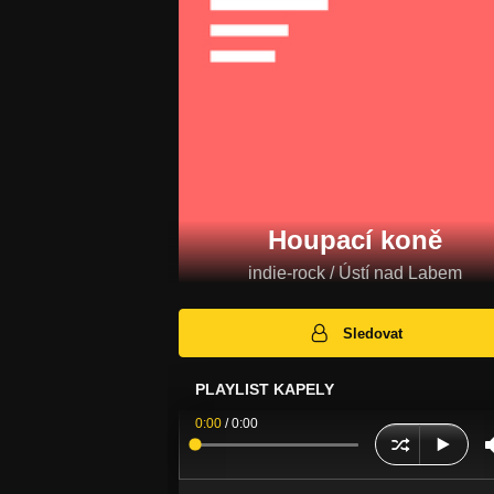
Houpací koně
indie-rock / Ústí nad Labem
Sledovat
PLAYLIST KAPELY
0:00
/
0:00