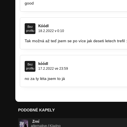
good
Kóódl
Bez
profilu
18.2.2022 v 0:10
Tak možná až teď jsem se po více jak deseti letech trefil :
kóódl
Bez
profilu
17.2.2022 ve 23:59
no za ty léta jsem to já
PODOBNÉ KAPELY
Zrní
alternative
/
Kladno