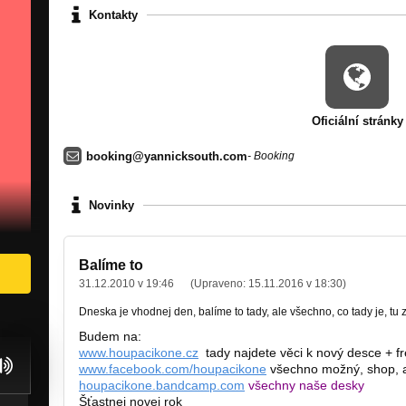
Kontakty
Oficiální stránky
booking@yannicksouth.com
- Booking
Novinky
Balíme to
31.12.2010 v 19:46
(Upraveno:
15.11.2016 v 18:30
)
Dneska je vhodnej den, balíme to tady, ale všechno, co tady je, tu 
Budem na:
www.houpacikone.cz
tady najdete věci k nový desce + f
www.facebook.com/houpacikone
všechno možný, shop, a
houpacikone.bandcamp.com
všechny naše desky
Šťastnej novej rok