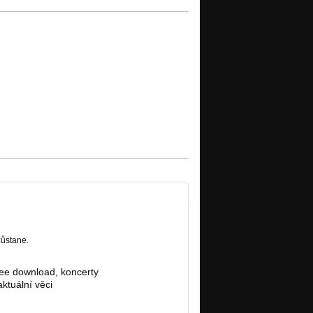
zůstane.
ree download, koncerty
ktuální věci