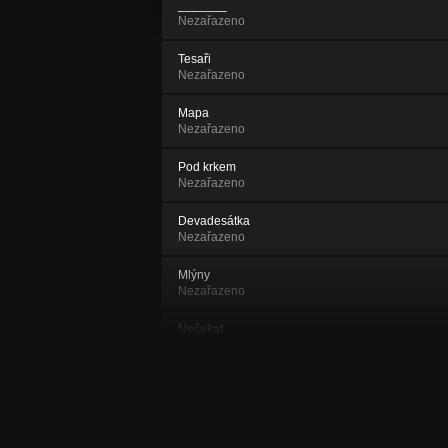
_______
Nezařazeno
Tesaři
Nezařazeno
Mapa
Nezařazeno
Pod krkem
Nezařazeno
Devadesátka
Nezařazeno
Mlýny
Nezařazeno
Nečekat
Nezařazeno
Účet
Nezařazeno
Kampus