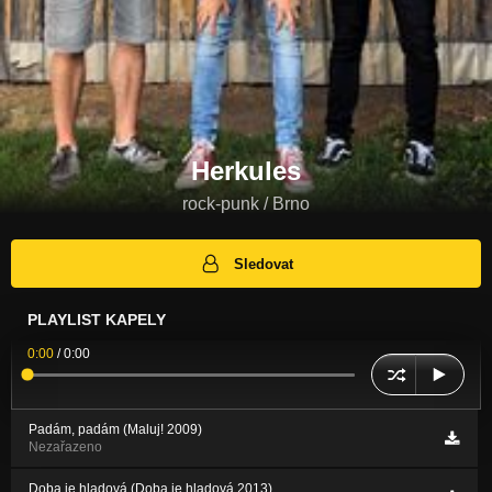
Herkules
rock-punk / Brno
Sledovat
PLAYLIST KAPELY
0:00
/
0:00
Padám, padám (Maluj! 2009)
Nezařazeno
Doba je hladová (Doba je hladová 2013)