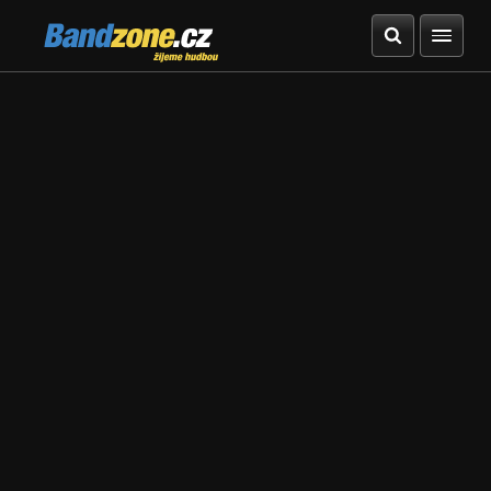
Bandzone.cz
žijeme hudbou