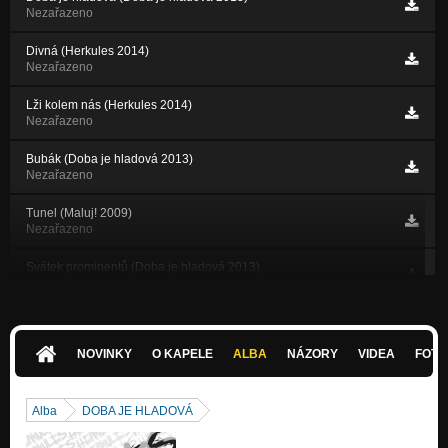
Nezařazeno
Divná (Herkules 2014)
Nezařazeno
Lži kolem nás (Herkules 2014)
Nezařazeno
Bubák (Doba je hladová 2013)
Nezařazeno
Tunel (Maluj! 2009)
Nezařazeno
Svátek prominentů (Doba je hladová 2013)
Nezařazeno
Krotitelé snů (Doba je hladová 2013)
Nezařazeno
NOVINKY
O KAPELE
ALBA
NÁZORY
VIDEA
FOTK
Nebe (Doba je hladová 2013)
Nezařazeno
Alba
DOBA JE HLADOVÁ
Opravdový svět (Opravdový svět 2012)
Nezařazeno