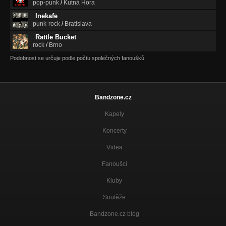
pop-punk
/
Kutná Hora
Budík (Maluj! 2009)
Inekafe
Nezařazeno
punk-rock
/
Bratislava
Rattle Bucket
Ty a já! (Maluj! 2009)
rock
/
Brno
Nezařazeno
Podobnost se určuje podle počtu společných fanoušků.
Vláček (Doba je hladová 2013)
Nezařazeno
Mám se fajn (Doba je hladová 2013)
Bandzone.cz
Nezařazeno
Kapely
Koncerty
Videa
Fanoušci
Kluby
Soutěže
Bandzone.cz blog